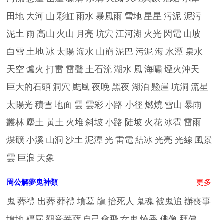
田地
大河
山
彩虹
雨水
暴風雨
雪地
星星
污泥 泥污
泥土
雨
高山
火山
月亮
坑穴
江河湖
火光
閃電
山坡
白雪
土地
冰
太陽
海水
山崩
泥巴
污泥
海
水潭
泉水
天空
爐火
打雷 雷聲
土石流
湖水
風
海嘯
煙火沖天
巨大的石頭
洞穴
颳風
夜晚 黑夜
湖泊
懸崖
坑洞
流星
太陽光
積雪
地面
雲 雲彩
小路 小徑
燃燒
雪山
暴雨
叢林
塵土 黃土
火堆
斜坡
小路
陡坡
火花
冰雹
雷雨
煤礦
小溪
山洞
沙土
泥潭
光
雷電
結冰
光亮 光線
風景
雲
巨浪
天象
周公解夢鬼神類
更多
鬼
葬禮 出葬
葬禮 墳墓
龍
抬死人
鬼魂
被鬼追
辦喪事
墳地
殭屍
觀音菩薩
自己會飛
女鬼
燒香
佛像
拜佛