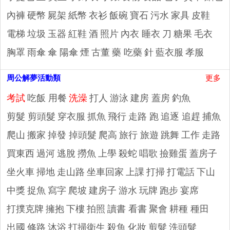
內褲
硬幣
屍架
紙幣
衣衫
飯碗
寶石
污水
家具
皮鞋
電梯
垃圾
玉器
紅鞋
酒
照片
內衣 睡衣
刀
糖果
毛衣
胸罩
雨傘
傘 陽傘
煙
古董
藥 吃藥
針
藍衣服
孝服
周公解夢活動類
更多
考試
吃飯 用餐
洗澡
打人
游泳
建房 蓋房
釣魚
剪髮 剪頭髮
穿衣服
抓魚
飛行
走路 跑
追逐 追趕
捕魚
爬山
搬家
掉發 掉頭髮
爬高
旅行 旅遊
跳舞
工作
走路
買東西
過河
逃脫
撈魚
上學
殺蛇
唱歌
撿雞蛋
蓋房子
坐火車
掃地
走山路
坐車回家
上課
打掃
打電話
下山
中獎
捉魚
寫字
爬坡
建房子
游水
玩牌
跑步
宴席
打撲克牌
擁抱
下樓
拍照
讀書 看書
聚會
耕種 種田
出國
修路
沐浴
打掃衛生
殺魚
化妝
剪髮
洗頭髮