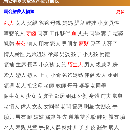
周公解夢大全查詢按分類找
周公解夢人物類
更多
死人
女人
父親 爸爸
母親 媽媽
嬰兒 娃娃
小孩
異性
暗戀的人
牙齒
同事 工作夥伴
血
丈夫
同學
妻子 老婆
裸體
老公
情人
朋友
家人
男朋友
頭髮
兒子
人死了
情人異性
兄弟姐妹
孕婦
男孩
孩子
小男孩
屍體
領袖 主席
長輩
小女孩
女兒
陌生人
男人
親戚
乳房
愛人 戀人
熟人
上司
小偷
爸爸媽媽
伴侶 愛人
姐姐
領導
老人
祖父母
老師 教師
哥哥
婆婆
老同學
陌生女人
少女
女孩子
鄰居
姐妹
外婆
身體
前夫
舅舅
老情人
偉人
女友
女同學
老闆
警察
明星
女朋友
手
胎兒
男友
腳
姑姑 嬸嬸
祖先
弟弟
雙胞胎
帥哥
親友
臉
名人
表親
兒童
手指
人群
妹妹
肚子 肚皮
醫生
病人