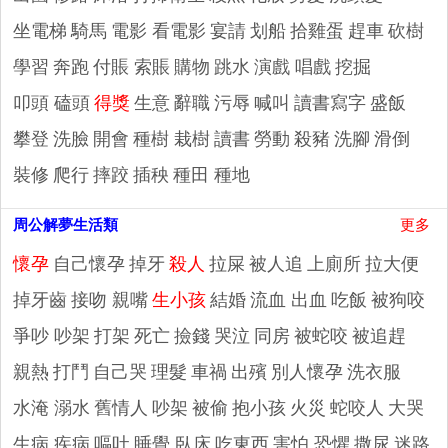
坐電梯
騎馬
電影 看電影
宴請
划船
拾雞蛋
趕車
砍樹
學習
奔跑
付賬 索賬
購物
跳水
演戲 唱戲
挖掘
叩頭 磕頭
得獎
生意
辭職
污辱
喊叫
讀書寫字
盛飯
攀登
洗臉
開會
種樹 栽樹
讀書
勞動
殺豬
洗腳
滑倒
裝修
爬行
摔跤
插秧
種田 種地
周公解夢生活類
更多
懷孕
自己懷孕
掉牙
殺人
拉屎
被人追
上廁所
拉大便
掉牙齒
接吻 親嘴
生小孩
結婚
流血 出血
吃飯
被狗咬
爭吵 吵架
打架
死亡
撿錢
哭泣
同房
被蛇咬
被追趕
親熱
打鬥
自己哭
理髮
車禍
出殯
別人懷孕
洗衣服
水淹 溺水
舊情人
吵架
被偷
抱小孩
火災
蛇咬人
大哭
生病 疾病
嘔吐
睡覺 臥床
吃東西
害怕 恐懼
撒尿
迷路