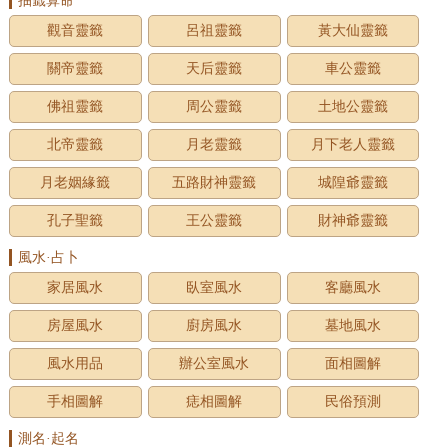
抽籤算命
觀音靈籤
呂祖靈籤
黃大仙靈籤
關帝靈籤
天后靈籤
車公靈籤
佛祖靈籤
周公靈籤
土地公靈籤
北帝靈籤
月老靈籤
月下老人靈籤
月老姻緣籤
五路財神靈籤
城隍爺靈籤
孔子聖籤
王公靈籤
財神爺靈籤
風水·占卜
家居風水
臥室風水
客廳風水
房屋風水
廚房風水
墓地風水
風水用品
辦公室風水
面相圖解
手相圖解
痣相圖解
民俗預測
測名·起名