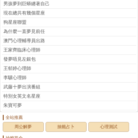
男孩夢到巨蟒纏著自己
現在總共有幾個星座
狗星座聯盟
為什麼一直夢見前任
澳門心理輔導員出路
王家齊臨床心理師
發夢唔見左銀包
王郁婷心理師
李驥心理師
武藤十夢出演番組
特別女英文名星座
朱寶可夢
全站推薦
周公解夢
抽籤占卜
心理測試