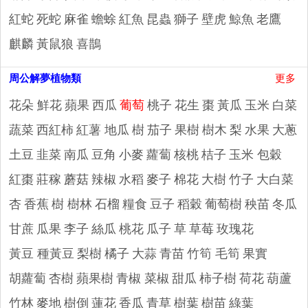
紅蛇
死蛇
麻雀
蟾蜍
紅魚
昆蟲
獅子
壁虎
鯨魚
老鷹
麒麟
黃鼠狼
喜鵲
周公解夢植物類
更多
花朵 鮮花
蘋果
西瓜
葡萄
桃子
花生
棗
黃瓜
玉米
白菜
蔬菜
西紅柿
紅薯 地瓜
樹
茄子
果樹
樹木
梨
水果
大蔥
土豆
韭菜
南瓜
豆角
小麥
蘿蔔
核桃
桔子
玉米 包穀
紅棗
莊稼
蘑菇
辣椒
水稻
麥子
棉花
大樹
竹子
大白菜
杏
香蕉
樹 樹林
石榴
糧食
豆子
稻穀
葡萄樹
秧苗
冬瓜
甘蔗
瓜果
李子
絲瓜
桃花
瓜子
草
草莓
玫瑰花
黃豆 種黃豆
梨樹
橘子
大蒜
青苗
竹筍 毛筍
果實
胡蘿蔔
杏樹
蘋果樹
青椒 菜椒
甜瓜
柿子樹
荷花
葫蘆
竹林
麥地
樹倒
蓮花
香瓜
青草
樹葉
樹苗
綠葉