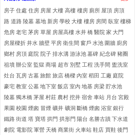
房子
住處 住房
房屋
大樓 高樓 樓房
廁所
屋頂 房頂
路 道路
陵墓 墓地
新房
學校
大樓 樓房
房間 臥室
樓梯
危房
老宅
茅房 草屋
房屋高樓
水井
橋
醫院
家
大門
房屋樑折
井水
牆壁
平房
衛生間
窗戶
水池
圍牆
廚房
鄉村
房頂
庭院 院子
排水溝
游泳池
墓碑 紀念碑
豬圈
祖墳
辦公室
監獄
商場 超市
別墅
工程
洗手間 盥洗室
灶台
瓦房
古墓
旅館 旅店
橋樑
內室
稻田
工廠
庭院
豪宅
教室
公墓
地下室
飯店
室內
地基
房梁
貯水池
陵墓
獨木橋
茅屋
村莊
農村
挖井
宿舍
車站 月台
宮殿
果園
校園
煙囪 冒煙
礦井 礦洞
斷橋
煙囪
浴室
銀行
鐵路
街道
塔 寶塔
拱門 拱形門
陽台
名勝古蹟
下水道
劇院 電影院
軍營
天橋
商業街
火車站
鞋店 買鞋
後門