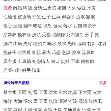
流產
離婚
喝酒
搶劫
生男孩
婚姻
大火
做飯
水災
性騷擾
被搶劫
打仗
生子
生氣
辦喜事
流淚 眼淚
傷心 悲傷
翻車
吃魚
憤怒 發火
落水
丟錢
吃餃子
穿新衣
換衣服
洗頭
受傷
吃麵條
死而復生
分手
笑
洗浴
生病
失財
吃蘋果
喝水 飲水
光腳 赤腳
打針 注射
抱孩子
吃西瓜
相親
著火
暗戀
烹調 燒菜
流鼻血
買衣服
出車禍
初戀情人
傷口
災難 不幸
錢被偷
穿著打扮
解手
情事
周公解夢自然類
更多
發大水
下雨
火
雪 下雪
洪水
河水
地震
下大雨
火焰
海洋 大海
漲水
雪
下雪
水流
漲潮
河流 溪流
龍捲風
河流
懸崖 山崖
壕溝 水溝
大風
天地異象
池塘
水庫