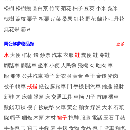
松樹 松樹叢
圓白菜
竹筍
菊花
柚子
豆莢
小米 粟米
槐樹
荔枝
栗子 板栗
芹菜
桑果
紅花
野花
蘭花
牡丹花
無花果
扁豆
周公解夢物品類
更多
水
大便
棺材
錢 鈔票
汽車
衣服
鞋
糞便
鞋 穿鞋
腳踏車 腳踏車
坐車
小便
人民幣
飛機
肉 吃肉
車
船 船隻
公共汽車
褲子
新衣服
黃金 金子
金錢
豬肉
被子
轎車
戒指
錢包
腳踏車
門
手機
開汽車
鑰匙
錢財
新鞋
肉
床鋪
饅頭
床
交通工具
車輛
刀子
首飾
機車
數錢
項鍊
襪子
撿硬幣
火車
黃金
麵食
煤炭
大米
石頭
碗
帽子
麵條
木頭 木材
裙子
拖鞋
服裝
電話
玉石
手錶
手提包
玉 寶玉
手鐲
表 手錶
食物 食品
包子
貨車
麵包