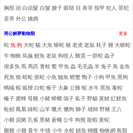
胸部
頭
白頭髮 白髮
嫂子
眼睛 目
表哥
指甲
犯人 罪犯
皇帝
外公
姨媽
周公解夢動物類
更多
蛇
魚
狗
大蛇
貓
大魚
蟒蛇
豬
老虎
老鼠 耗子
雞
大蟒蛇
牛
蜘蛛
烏龜
鯉魚
老鼠
狗咬人
雞蛋
一群蛇
蟲子
很多魚
馬 馬匹
青蛙
鱉 甲魚
蟲 毛毛蟲
羊
兔子
鳥
金魚
死魚
狼
蜈蚣
抓蛇
小魚
鱷魚
螃蟹
鴨子
小狗
甲魚
黑狗
螞蟻
蝦
狐狸
白蛇
猴子
大象
公雞
蛆
水牛
黑魚
毒蛇
蠍子
蜜蜂
母雞
小豬
蟑螂
鴿子
虱子
野貓
黃鱔
紅鯉魚
蚯蚓
鳳凰
綠蛇
山羊
獵犬 獵狗
獅子 雄師
野豬
王八
小雞
泥鰍
孔雀
黑豬
蒼蠅
公牛
狗熊
龍蝦
黃蛇
雛雞 小雞
黃牛
牛犢 小牛
水蛭
鱔魚
蝴蝶
蜘蛛網
鳥類