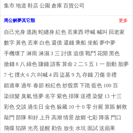
集市
地道
鞋店
公園
倉庫
百貨公司
周公解夢其它類
更多
自己光身
逃跑
蛇纏身
紅色
丟東西
呼喊 喊叫
回老家
數字
黃色
丟車
白色
還債 還錢
乘船 坐船
夢中夢
手機壞了
淋雨 淋濕
3 三
討債 追債
戰鬥
花開
黑色
搶錢
8 八
綠色
賺錢
請客
算命
2 二
5 五
1 一
胎動 胎夢
7 七
撲火
6 六
叫喊
4 四
盜墓
9 九
存錢
刀傷
非禮
錯過車
過年 春節
粉紅色
炒股票
下跪
藍色
100 百
染頭髮
臭氣
怪夢
名字
紫色
排隊
送禮
染髮
13 十三
彩色
交談
過生日
金色
躲藏
10 十
0 零
分屍
算賬
解救
敲門
部隊
和好
上升
高潮
情景
故鄉
七彩
降落
門口
飛碟
陷阱
光亮
提醒 勸告
放生
水坑
面試
送蘋果