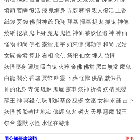
墳頭
菩薩
復活
飛
鬼纏身
寺廟
葬禮
親人復活
上香
紙錢 冥錢
佛
財神爺
飛翔
拜墓 掃墓
捉鬼 抓鬼
神像
燒紙
挖墳
鬼上身
魔鬼 鬼怪
神仙
被妖怪追
神 神仙
怪物
和尚
佛祖
靈堂
廟宇
如來佛
彌勒佛
和尚 尼姑
女屍
修墳
算卦 看相
念佛
祭祀
仙女
埋人
陰間
妖怪壓身
遷墳
吸血鬼
火葬
金佛
佛堂
黑白無常
魔鬼
白龍
關公
香爐
冥幣
幽靈
下葬
怪獸
供品 獻供品
神的化身
寺院
貔貅
鬼屋
靈車
祭神
祈禱
妖精
死嬰
龍王
神
冥錢
佛珠
耶穌基督
巫婆 女巫
女神
求籤 占卜
妖怪
投胎轉世
地獄
佛經
鬼火 磷火
天界
惡魔
閻王
祭台
靈獸
水怪
水怪在游泳
周公解夢建築類
更多