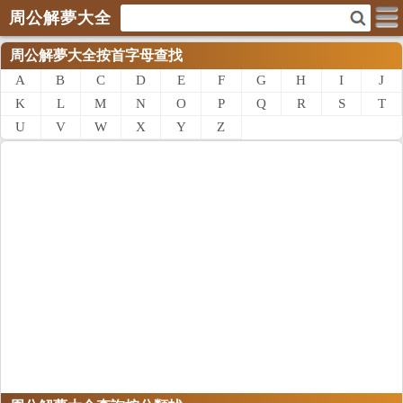
周公解夢大全
周公解夢大全按首字母查找
A
B
C
D
E
F
G
H
I
J
K
L
M
N
O
P
Q
R
S
T
U
V
W
X
Y
Z