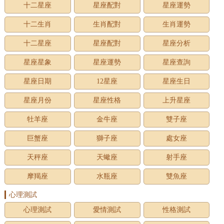
十二星座
星座配對
星座運勢
十二生肖
生肖配對
生肖運勢
十二星座
星座配對
星座分析
星座星象
星座運勢
星座查詢
星座日期
12星座
星座生日
星座月份
星座性格
上升星座
牡羊座
金牛座
雙子座
巨蟹座
獅子座
處女座
天秤座
天蠍座
射手座
摩羯座
水瓶座
雙魚座
心理測試
心理測試
愛情測試
性格測試