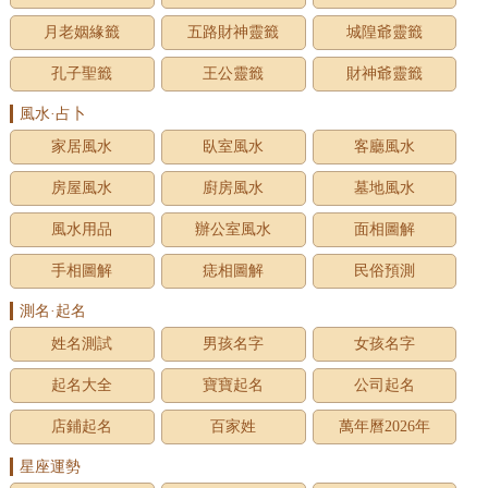
月老姻緣籤
五路財神靈籤
城隍爺靈籤
孔子聖籤
王公靈籤
財神爺靈籤
風水·占卜
家居風水
臥室風水
客廳風水
房屋風水
廚房風水
墓地風水
風水用品
辦公室風水
面相圖解
手相圖解
痣相圖解
民俗預測
測名·起名
姓名測試
男孩名字
女孩名字
起名大全
寶寶起名
公司起名
店鋪起名
百家姓
萬年曆2026年
星座運勢