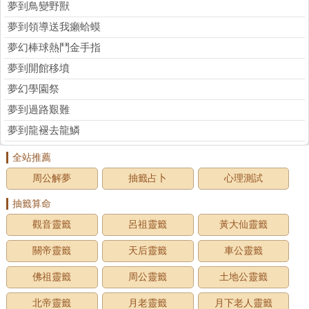
夢到鳥變野獸
夢到領導送我癩蛤蟆
夢幻棒球熱鬥金手指
夢到開館移墳
夢幻學園祭
夢到過路艱難
夢到龍褪去龍鱗
全站推薦
周公解夢
抽籤占卜
心理測試
抽籤算命
觀音靈籤
呂祖靈籤
黃大仙靈籤
關帝靈籤
天后靈籤
車公靈籤
佛祖靈籤
周公靈籤
土地公靈籤
北帝靈籤
月老靈籤
月下老人靈籤