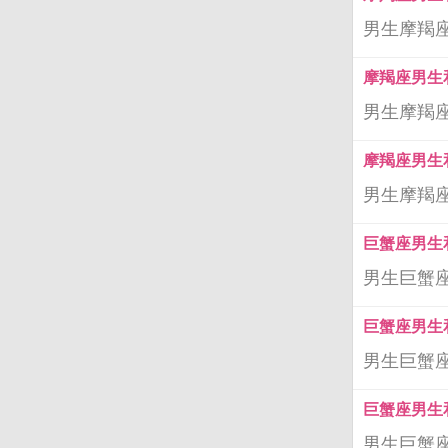
男生摩羯座
摩羯座男生
男生摩羯座
摩羯座男生
男生摩羯座
巨蟹座男生
男生巨蟹座
巨蟹座男生
男生巨蟹座
巨蟹座男生
男生巨蟹座