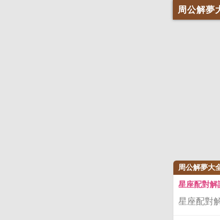
周公解夢
周公解夢大
星座配對解
星座配對解