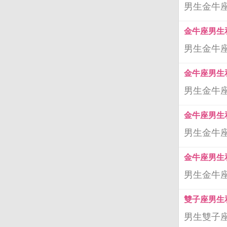
男生金牛座
金牛座男生
男生金牛座
金牛座男生
男生金牛座
金牛座男生
男生金牛座
金牛座男生
男生金牛座
雙子座男生
男生雙子座