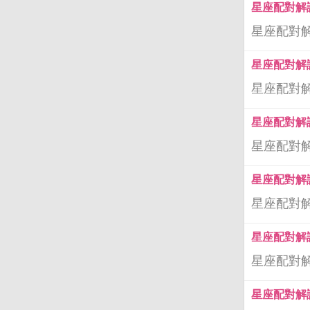
星座配對解
星座配對解
星座配對解
星座配對解
星座配對解
星座配對解
星座配對解
星座配對解
星座配對解
星座配對解
星座配對解