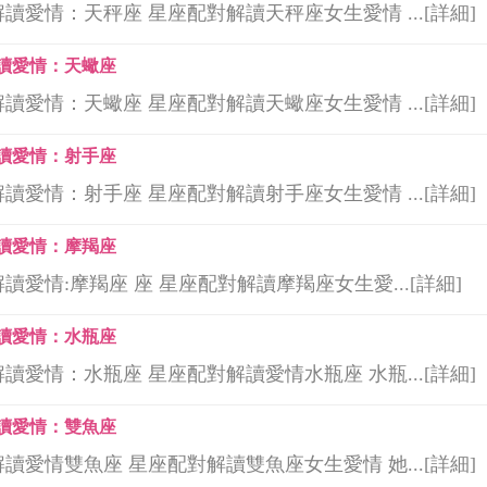
讀愛情：天秤座 星座配對解讀天秤座女生愛情 ...
[詳細]
讀愛情：天蠍座
讀愛情：天蠍座 星座配對解讀天蠍座女生愛情 ...
[詳細]
讀愛情：射手座
讀愛情：射手座 星座配對解讀射手座女生愛情 ...
[詳細]
讀愛情：摩羯座
讀愛情:摩羯座 座 星座配對解讀摩羯座女生愛...
[詳細]
讀愛情：水瓶座
讀愛情：水瓶座 星座配對解讀愛情水瓶座 水瓶...
[詳細]
讀愛情：雙魚座
讀愛情雙魚座 星座配對解讀雙魚座女生愛情 她...
[詳細]