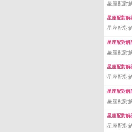
星座配對解
星座配對解
星座配對解
星座配對解
星座配對解
星座配對解
星座配對解
星座配對解
星座配對解
星座配對解
星座配對解