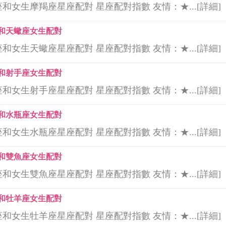
和女生摩羯座星座配對 星座配對指數 友情：★...
[詳細]
和天蠍座女生配對
和女生天蠍座星座配對 星座配對指數 友情：★...
[詳細]
和射手座女生配對
和女生射手座星座配對 星座配對指數 友情：★...
[詳細]
和水瓶座女生配對
和女生水瓶座星座配對 星座配對指數 友情：★...
[詳細]
和雙魚座女生配對
和女生雙魚座星座配對 星座配對指數 友情：★...
[詳細]
和牡羊座女生配對
和女生牡羊座星座配對 星座配對指數 友情：★...
[詳細]