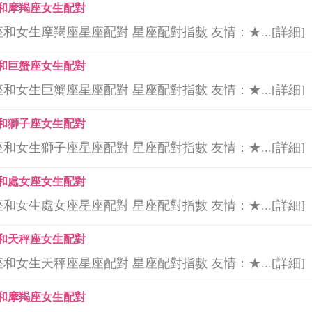
和摩羯座女生配對
和女生摩羯座星座配對 星座配對指數 友情：★...
[詳細]
和巨蟹座女生配對
和女生巨蟹座星座配對 星座配對指數 友情：★...
[詳細]
和獅子座女生配對
和女生獅子座星座配對 星座配對指數 友情：★...
[詳細]
和處女座女生配對
和女生處女座星座配對 星座配對指數 友情：★...
[詳細]
和天秤座女生配對
和女生天秤座星座配對 星座配對指數 友情：★...
[詳細]
和摩羯座女生配對