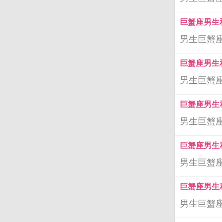
巨蟹座男生
男生巨蟹座
巨蟹座男生
男生巨蟹座
巨蟹座男生
男生巨蟹座
巨蟹座男生
男生巨蟹座
巨蟹座男生
男生巨蟹座