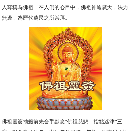
人尊稱為佛祖，在人們的心目中，佛祖神通廣大，法力
無邊，為歷代萬民之所崇拜。
佛祖靈簽抽籤前先合手默念“佛祖慈悲，指點迷津”三