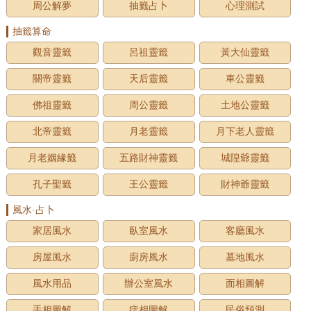
周公解夢
抽籤占卜
心理測試
抽籤算命
觀音靈籤
呂祖靈籤
黃大仙靈籤
關帝靈籤
天后靈籤
車公靈籤
佛祖靈籤
周公靈籤
土地公靈籤
北帝靈籤
月老靈籤
月下老人靈籤
月老姻緣籤
五路財神靈籤
城隍爺靈籤
孔子聖籤
王公靈籤
財神爺靈籤
風水·占卜
家居風水
臥室風水
客廳風水
房屋風水
廚房風水
墓地風水
風水用品
辦公室風水
面相圖解
手相圖解
痣相圖解
民俗預測