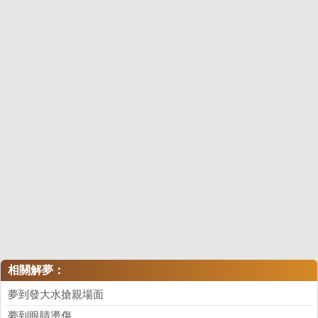
相關解夢：
夢到發大水搶親場面
夢到眼睛燙傷