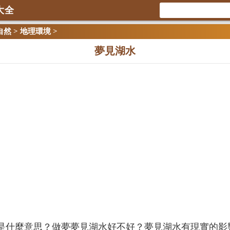
大全
自然
>
地理環境
>
夢見湖水
是什麼意思？做夢夢見湖水好不好？夢見湖水有現實的影