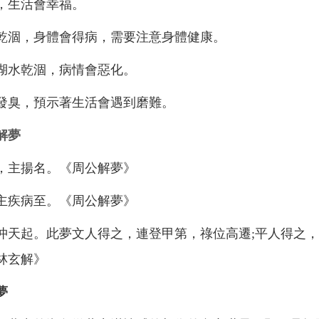
，生活會幸福。
乾涸，身體會得病，需要注意身體健康。
湖水乾涸，病情會惡化。
發臭，預示著生活會遇到磨難。
解夢
，主揚名。《周公解夢》
主疾病至。《周公解夢》
沖天起。此夢文人得之，連登甲第，祿位高遷;平人得之
林玄解》
夢