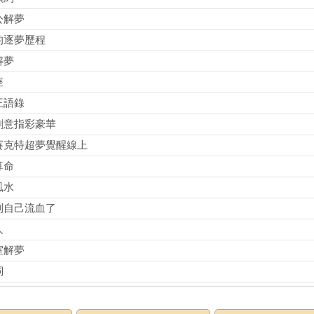
公解夢
的逐夢歷程
解夢
座
王語錄
創意指彩豪華
賽克特超夢覺醒線上
算命
風水
到自己流血了
人
室解夢
詞