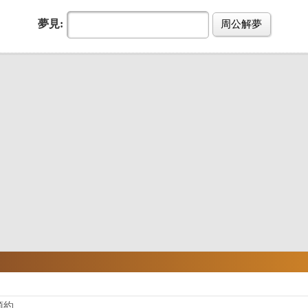
夢見:
周公解夢
預約