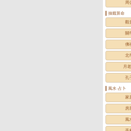
周
抽籤算命
觀
關
佛
北
月
孔
風水·占卜
家
房
風
手