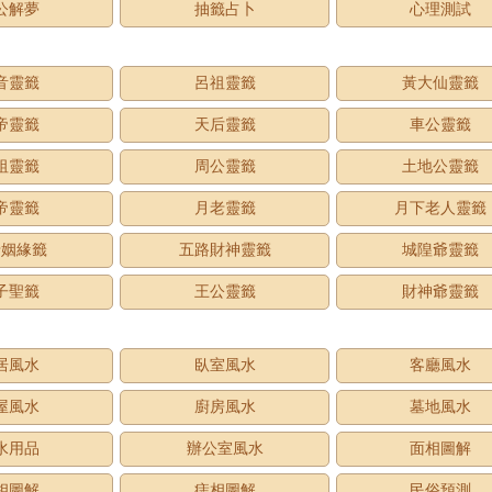
公解夢
抽籤占卜
心理測試
音靈籤
呂祖靈籤
黃大仙靈籤
帝靈籤
天后靈籤
車公靈籤
祖靈籤
周公靈籤
土地公靈籤
帝靈籤
月老靈籤
月下老人靈籤
老姻緣籤
五路財神靈籤
城隍爺靈籤
子聖籤
王公靈籤
財神爺靈籤
居風水
臥室風水
客廳風水
屋風水
廚房風水
墓地風水
水用品
辦公室風水
面相圖解
相圖解
痣相圖解
民俗預測