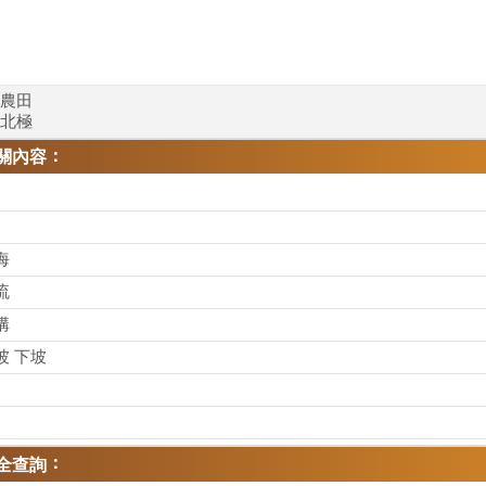
農田
北極
：
關內容
海
流
溝
坡 下坡
：
全查詢