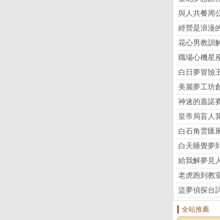
與人共餐周
經營是浪漫
花心男教訓
職場心機星
白日夢冒險
美麗夢工坊
神速的蓋諾
皇帝局盲人
白石角雲匯
白天睡覺夢
給我解夢見
老虎跑到教
盜夢偵探台
全站推薦