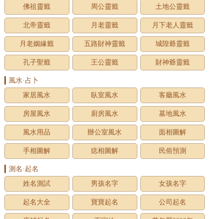
佛祖靈籤
周公靈籤
土地公靈籤
北帝靈籤
月老靈籤
月下老人靈籤
月老姻緣籤
五路財神靈籤
城隍爺靈籤
孔子聖籤
王公靈籤
財神爺靈籤
風水·占卜
家居風水
臥室風水
客廳風水
房屋風水
廚房風水
墓地風水
風水用品
辦公室風水
面相圖解
手相圖解
痣相圖解
民俗預測
測名·起名
姓名測試
男孩名字
女孩名字
起名大全
寶寶起名
公司起名