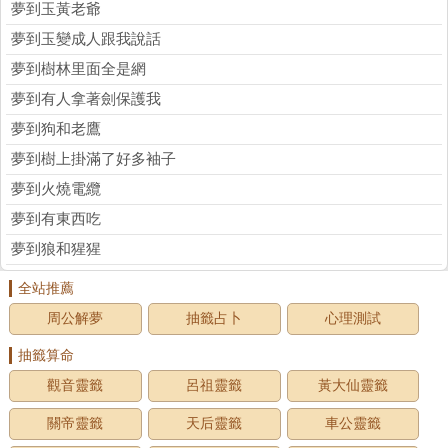
夢到玉黃老爺
夢到玉變成人跟我說話
夢到樹林里面全是網
夢到有人拿著劍保護我
夢到狗和老鷹
夢到樹上掛滿了好多袖子
夢到火燒電纜
夢到有東西吃
夢到狼和猩猩
全站推薦
周公解夢
抽籤占卜
心理測試
抽籤算命
觀音靈籤
呂祖靈籤
黃大仙靈籤
關帝靈籤
天后靈籤
車公靈籤