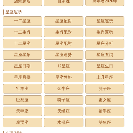
店鋪起名
百家姓
萬年曆2026年
星座運勢
十二星座
星座配對
星座運勢
十二生肖
生肖配對
生肖運勢
十二星座
星座配對
星座分析
星座星象
星座運勢
星座查詢
星座日期
12星座
星座生日
星座月份
星座性格
上升星座
牡羊座
金牛座
雙子座
巨蟹座
獅子座
處女座
天秤座
天蠍座
射手座
摩羯座
水瓶座
雙魚座