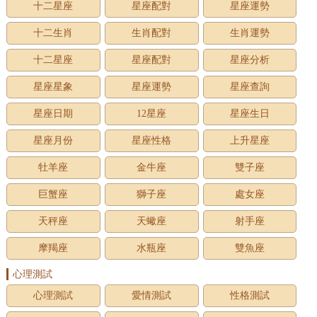
十二星座
星座配對
星座運勢
十二生肖
生肖配對
生肖運勢
十二星座
星座配對
星座分析
星座星象
星座運勢
星座查詢
星座日期
12星座
星座生日
星座月份
星座性格
上升星座
牡羊座
金牛座
雙子座
巨蟹座
獅子座
處女座
天秤座
天蠍座
射手座
摩羯座
水瓶座
雙魚座
心理測試
心理測試
愛情測試
性格測試