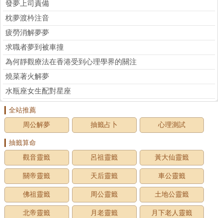
發夢上司責備
枕夢渡枔注音
疲勞消解夢夢
求職者夢到被車撞
為何靜觀療法在香港受到心理學界的關注
燒菜著火解夢
水瓶座女生配對星座
全站推薦
周公解夢
抽籤占卜
心理測試
抽籤算命
觀音靈籤
呂祖靈籤
黃大仙靈籤
關帝靈籤
天后靈籤
車公靈籤
佛祖靈籤
周公靈籤
土地公靈籤
北帝靈籤
月老靈籤
月下老人靈籤