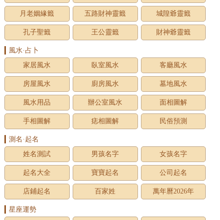
月老姻緣籤
五路財神靈籤
城隍爺靈籤
孔子聖籤
王公靈籤
財神爺靈籤
風水·占卜
家居風水
臥室風水
客廳風水
房屋風水
廚房風水
墓地風水
風水用品
辦公室風水
面相圖解
手相圖解
痣相圖解
民俗預測
測名·起名
姓名測試
男孩名字
女孩名字
起名大全
寶寶起名
公司起名
店鋪起名
百家姓
萬年曆2026年
星座運勢