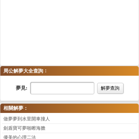
：
周公解夢大全查詢
夢見:
解夢查詢
相關解夢：
做夢夢到水里開車撞人
劍盾寶可夢啪嚓海膽
優美的心理二法