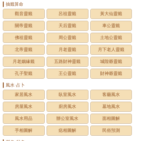
抽籤算命
觀音靈籤
呂祖靈籤
黃大仙靈籤
關帝靈籤
天后靈籤
車公靈籤
佛祖靈籤
周公靈籤
土地公靈籤
北帝靈籤
月老靈籤
月下老人靈籤
月老姻緣籤
五路財神靈籤
城隍爺靈籤
孔子聖籤
王公靈籤
財神爺靈籤
風水·占卜
家居風水
臥室風水
客廳風水
房屋風水
廚房風水
墓地風水
風水用品
辦公室風水
面相圖解
手相圖解
痣相圖解
民俗預測