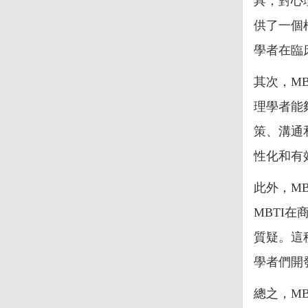
具，對心
供了一個
學者在臨
其次，M
理學者能
策、溝通
性化和有
此外，M
MBTI
質疑。這
學者們開
總之，M