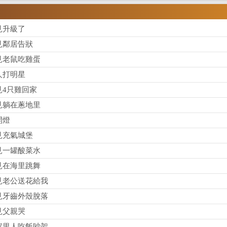
見升級了
見鄰居告狀
見老鼠吃雞蛋
人打明星
見4只雞回家
見躺在蔥地里
開燈
見充氣城堡
見一罐酸菜水
見在海里跳舞
見老公送花給我
見牙齒外殼脫落
見父親哭
家里人吃飯吵架