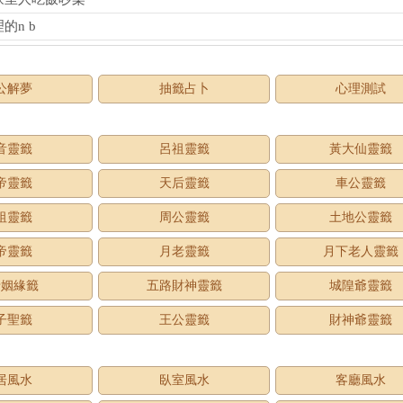
的n b
公解夢
抽籤占卜
心理測試
音靈籤
呂祖靈籤
黃大仙靈籤
帝靈籤
天后靈籤
車公靈籤
祖靈籤
周公靈籤
土地公靈籤
帝靈籤
月老靈籤
月下老人靈籤
老姻緣籤
五路財神靈籤
城隍爺靈籤
子聖籤
王公靈籤
財神爺靈籤
居風水
臥室風水
客廳風水