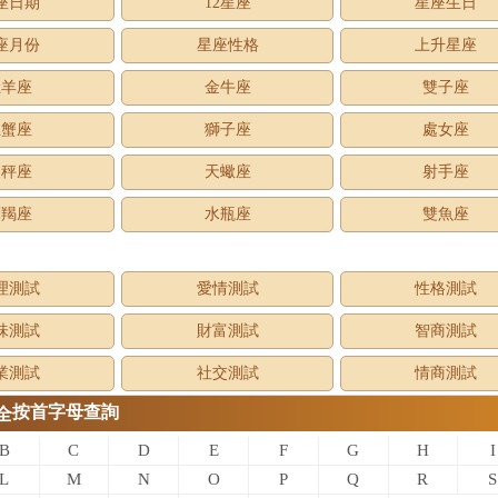
座日期
12星座
星座生日
座月份
星座性格
上升星座
牡羊座
金牛座
雙子座
巨蟹座
獅子座
處女座
天秤座
天蠍座
射手座
摩羯座
水瓶座
雙魚座
理測試
愛情測試
性格測試
味測試
財富測試
智商測試
業測試
社交測試
情商測試
按首字母查詢
全
B
C
D
E
F
G
H
I
L
M
N
O
P
Q
R
S