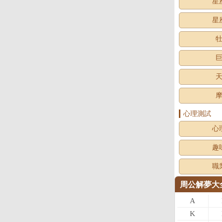
星
星
心理測試
心
趣
職
周公解夢大
A
K