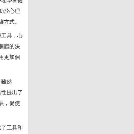
心理學者提
助於心理
維方式。
種工具，心
個體的決
用更加個
。雖然
確性提出了
展，促使
供了工具和