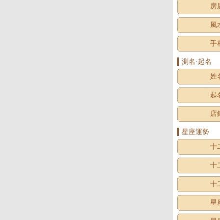
房
風
手
測名·起名
姓
起
店
星座運勢
十
十
十
星