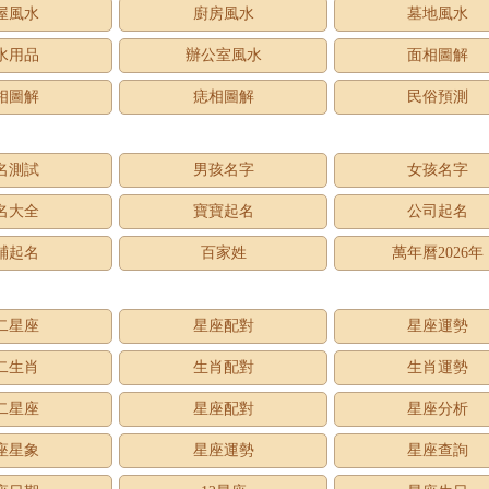
屋風水
廚房風水
墓地風水
水用品
辦公室風水
面相圖解
相圖解
痣相圖解
民俗預測
名測試
男孩名字
女孩名字
名大全
寶寶起名
公司起名
鋪起名
百家姓
萬年曆2026年
二星座
星座配對
星座運勢
二生肖
生肖配對
生肖運勢
二星座
星座配對
星座分析
座星象
星座運勢
星座查詢