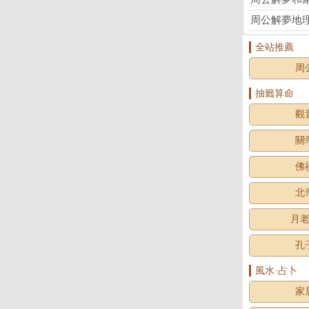
周公解夢地理
全站推薦
周
抽籤算命
觀
關
佛
北
月
孔
風水·占卜
家