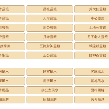
音靈籤
呂祖靈籤
黃大仙靈籤
帝靈籤
天后靈籤
車公靈籤
祖靈籤
周公靈籤
土地公靈籤
帝靈籤
月老靈籤
月下老人靈籤
老姻緣籤
五路財神靈籤
城隍爺靈籤
子聖籤
王公靈籤
財神爺靈籤
居風水
臥室風水
客廳風水
屋風水
廚房風水
墓地風水
水用品
辦公室風水
面相圖解
相圖解
痣相圖解
民俗預測