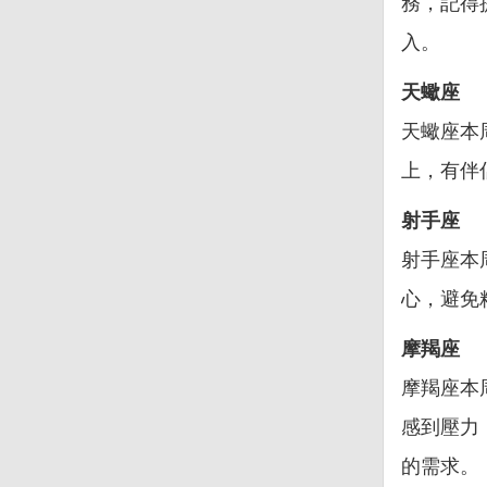
務，記得
入。
天蠍座
天蠍座本
上，有伴
射手座
射手座本
心，避免
摩羯座
摩羯座本
感到壓力
的需求。