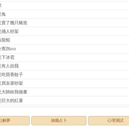
席
見兔
見賣了幾只豬崽
見捅人吵架
版龍蝦
查詢zzz
見下冰雹
見有人抬我
見吃茴香餃子
見買韭菜吵架
見大師給我做畫
見巨大的紅薯
公解夢
抽籤占卜
心理測試