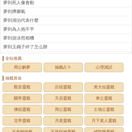
夢到死人像會動
夢到擠腳氣
夢到湖泊代表什麼
夢到為人抱不平
夢到游泳照相機
夢到玉鐲子碎了怎么辦
全站推薦
周公解夢
抽籤占卜
心理測試
抽籤算命
觀音靈籤
呂祖靈籤
黃大仙靈籤
關帝靈籤
天后靈籤
車公靈籤
佛祖靈籤
周公靈籤
土地公靈籤
北帝靈籤
月老靈籤
月下老人靈籤
月老姻緣籤
五路財神靈籤
城隍爺靈籤