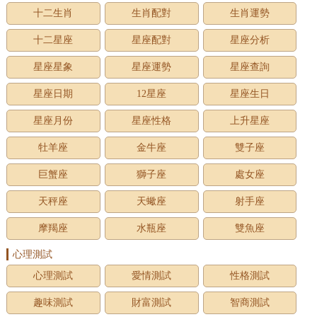
十二生肖
生肖配對
生肖運勢
十二星座
星座配對
星座分析
星座星象
星座運勢
星座查詢
星座日期
12星座
星座生日
星座月份
星座性格
上升星座
牡羊座
金牛座
雙子座
巨蟹座
獅子座
處女座
天秤座
天蠍座
射手座
摩羯座
水瓶座
雙魚座
心理測試
心理測試
愛情測試
性格測試
趣味測試
財富測試
智商測試