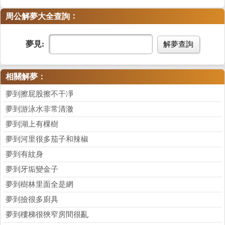
：
周公解夢大全查詢
夢見:
解夢查詢
相關解夢：
夢到擦屁股擦不干凈
夢到游泳水非常清澈
夢到湖上有棵樹
夢到河里很多茄子和辣椒
夢到有紋身
夢到牙垢變金子
夢到樹林里面全是網
夢到撿很多廚具
夢到樓梯很狹窄房間很亂