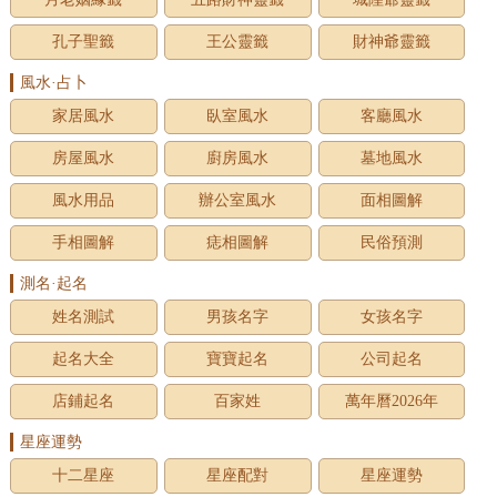
孔子聖籤
王公靈籤
財神爺靈籤
風水·占卜
家居風水
臥室風水
客廳風水
房屋風水
廚房風水
墓地風水
風水用品
辦公室風水
面相圖解
手相圖解
痣相圖解
民俗預測
測名·起名
姓名測試
男孩名字
女孩名字
起名大全
寶寶起名
公司起名
店鋪起名
百家姓
萬年曆2026年
星座運勢
十二星座
星座配對
星座運勢