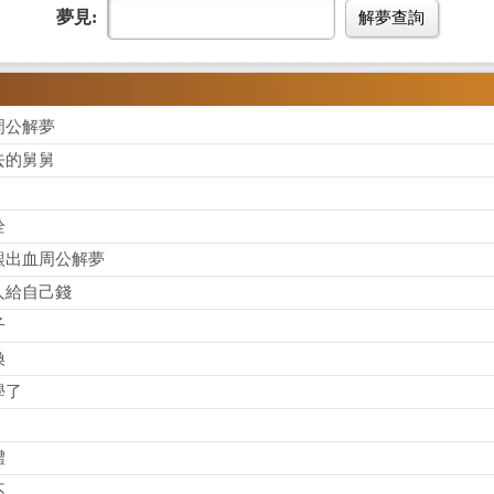
夢見:
解夢查詢
周公解夢
去的舅舅
栓
齦出血周公解夢
人給自己錢
子
換
學了
體
不