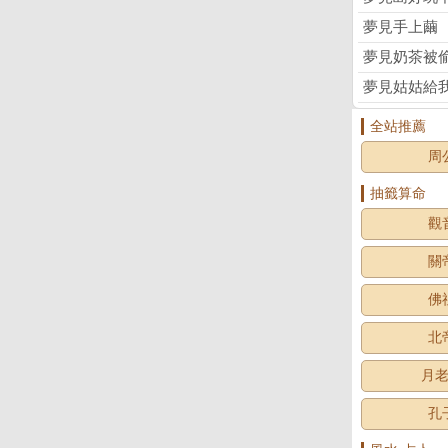
夢見手上繭
夢見奶茶被
夢見姑姑給
全站推薦
周
抽籤算命
觀
關
佛
北
月
孔