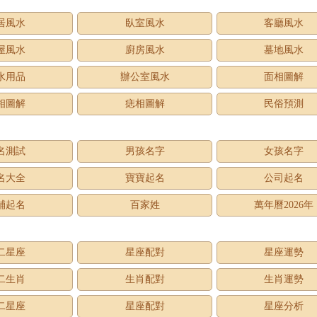
居風水
臥室風水
客廳風水
屋風水
廚房風水
墓地風水
水用品
辦公室風水
面相圖解
相圖解
痣相圖解
民俗預測
名測試
男孩名字
女孩名字
名大全
寶寶起名
公司起名
鋪起名
百家姓
萬年曆2026年
二星座
星座配對
星座運勢
二生肖
生肖配對
生肖運勢
二星座
星座配對
星座分析