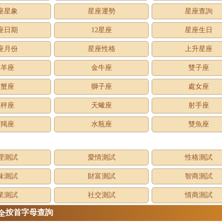
座星象
星座運勢
星座查詢
座日期
12星座
星座生日
座月份
星座性格
上升星座
牡羊座
金牛座
雙子座
巨蟹座
獅子座
處女座
天秤座
天蠍座
射手座
摩羯座
水瓶座
雙魚座
理測試
愛情測試
性格測試
味測試
財富測試
智商測試
業測試
社交測試
情商測試
按首字母查詢
全