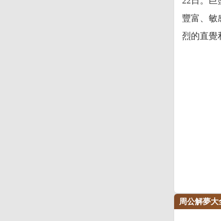
22日。
豐富、敏
烈的直覺
周公解夢大