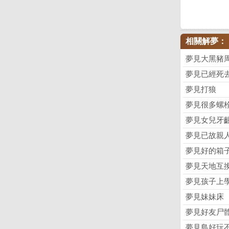
相關解夢：
夢見大黑豬
夢見已經死
夢見打狼
夢見很多螺
夢見女兒牙
夢見已故親
夢見好的箱
夢見天地互
夢見孩子上
夢見妹妹床
夢見好友尸
夢見島好玩