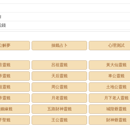
偷
我錢
公解夢
抽籤占卜
心理測試
音靈籤
呂祖靈籤
黃大仙靈籤
帝靈籤
天后靈籤
車公靈籤
祖靈籤
周公靈籤
土地公靈籤
帝靈籤
月老靈籤
月下老人靈籤
老姻緣籤
五路財神靈籤
城隍爺靈籤
子聖籤
王公靈籤
財神爺靈籤