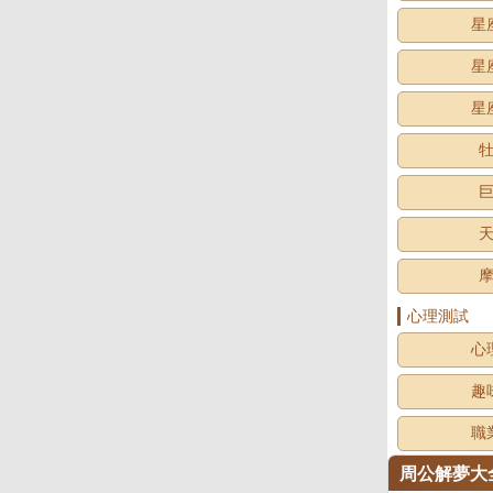
星
星
星
心理測試
心
趣
職
周公解夢大