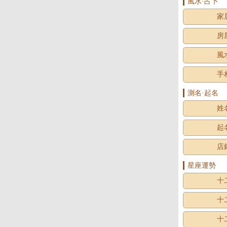
風水·占卜
家
房
風
手
測名·起名
姓
起
店
星座運勢
十
十
十