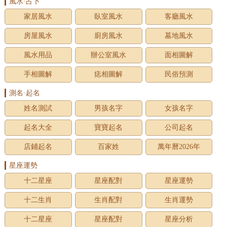
風水·占卜
家居風水
臥室風水
客廳風水
房屋風水
廚房風水
墓地風水
風水用品
辦公室風水
面相圖解
手相圖解
痣相圖解
民俗預測
測名·起名
姓名測試
男孩名字
女孩名字
起名大全
寶寶起名
公司起名
店鋪起名
百家姓
萬年曆2026年
星座運勢
十二星座
星座配對
星座運勢
十二生肖
生肖配對
生肖運勢
十二星座
星座配對
星座分析