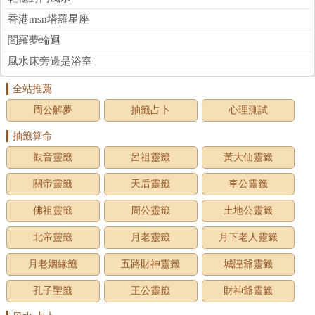
香港msn塔羅星座
閻羅夢輪迴
風水床旁邊是浴室
全站推薦
周公解夢
抽籤占卜
心理測試
抽籤算命
觀音靈籤
呂祖靈籤
黃大仙靈籤
關帝靈籤
天后靈籤
車公靈籤
佛祖靈籤
周公靈籤
土地公靈籤
北帝靈籤
月老靈籤
月下老人靈籤
月老姻緣籤
五路財神靈籤
城隍爺靈籤
孔子聖籤
王公靈籤
財神爺靈籤