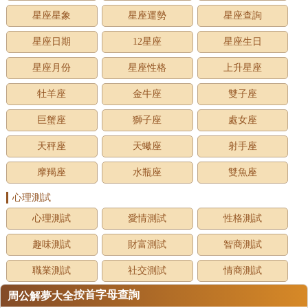
星座星象
星座運勢
星座查詢
星座日期
12星座
星座生日
星座月份
星座性格
上升星座
牡羊座
金牛座
雙子座
巨蟹座
獅子座
處女座
天秤座
天蠍座
射手座
摩羯座
水瓶座
雙魚座
心理測試
心理測試
愛情測試
性格測試
趣味測試
財富測試
智商測試
職業測試
社交測試
情商測試
按首字母查詢
周公解夢大全