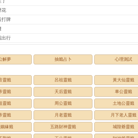
性了
煙花
后打牌
縫
我出行
公解夢
抽籤占卜
心理測試
音靈籤
呂祖靈籤
黃大仙靈籤
帝靈籤
天后靈籤
車公靈籤
祖靈籤
周公靈籤
土地公靈籤
帝靈籤
月老靈籤
月下老人靈籤
老姻緣籤
五路財神靈籤
城隍爺靈籤