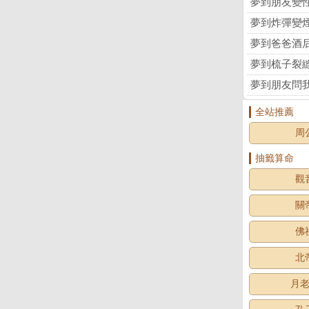
夢到朋友變
夢到炸彈變
夢到爸爸酒
夢到梳子裂
夢到朋友問
全站推薦
周
抽籤算命
觀
關
佛
北
月