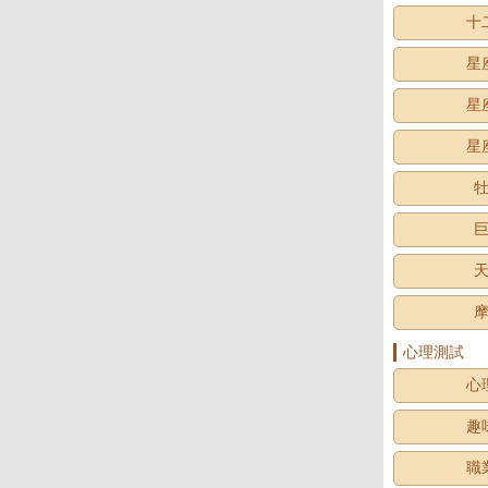
十
星
星
星
心理測試
心
趣
職