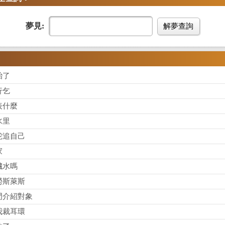
夢見:
解夢查詢
胎了
行乞
表什麼
水里
蛇追自己
家
臟水嗎
勞斯萊斯
門介紹對象
我裁耳環