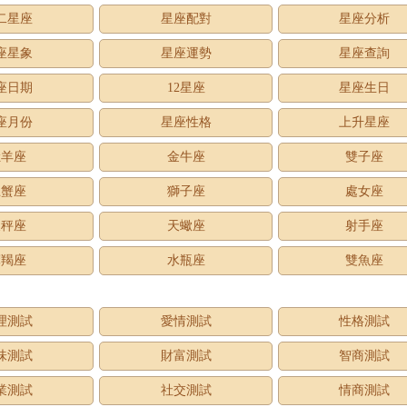
二星座
星座配對
星座分析
座星象
星座運勢
星座查詢
座日期
12星座
星座生日
座月份
星座性格
上升星座
牡羊座
金牛座
雙子座
巨蟹座
獅子座
處女座
天秤座
天蠍座
射手座
摩羯座
水瓶座
雙魚座
理測試
愛情測試
性格測試
味測試
財富測試
智商測試
業測試
社交測試
情商測試