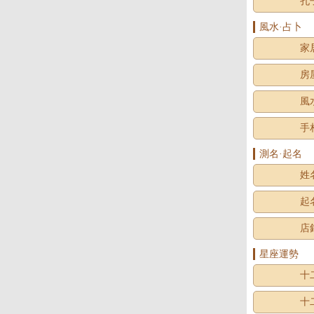
孔
風水·占卜
家
房
風
手
測名·起名
姓
起
店
星座運勢
十
十