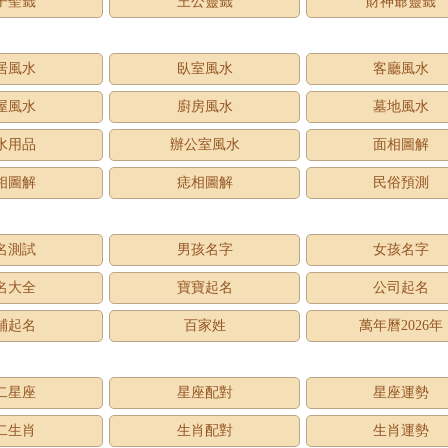
子聖籤
王公靈籤
財神爺靈籤
居風水
臥室風水
客廳風水
屋風水
廚房風水
墓地風水
水用品
辦公室風水
面相圖解
相圖解
痣相圖解
民俗預測
名測試
男孩名字
女孩名字
名大全
寶寶起名
公司起名
鋪起名
百家姓
萬年曆2026年
二星座
星座配對
星座運勢
二生肖
生肖配對
生肖運勢