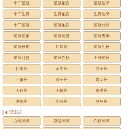
十二星座
星座配對
星座運勢
十二生肖
生肖配對
生肖運勢
十二星座
星座配對
星座分析
星座星象
星座運勢
星座查詢
星座日期
12星座
星座生日
星座月份
星座性格
上升星座
牡羊座
金牛座
雙子座
巨蟹座
獅子座
處女座
天秤座
天蠍座
射手座
摩羯座
水瓶座
雙魚座
心理測試
心理測試
愛情測試
性格測試