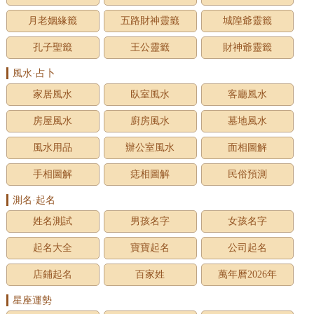
月老姻緣籤
五路財神靈籤
城隍爺靈籤
孔子聖籤
王公靈籤
財神爺靈籤
風水·占卜
家居風水
臥室風水
客廳風水
房屋風水
廚房風水
墓地風水
風水用品
辦公室風水
面相圖解
手相圖解
痣相圖解
民俗預測
測名·起名
姓名測試
男孩名字
女孩名字
起名大全
寶寶起名
公司起名
店鋪起名
百家姓
萬年曆2026年
星座運勢