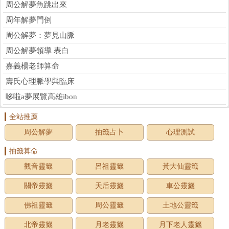
周公解夢魚跳出來
周年解夢門倒
周公解夢：夢見山脈
周公解夢領導 表白
嘉義楊老師算命
壽氏心理脈學與臨床
哆啦a夢展覽高雄ibon
全站推薦
周公解夢
抽籤占卜
心理測試
抽籤算命
觀音靈籤
呂祖靈籤
黃大仙靈籤
關帝靈籤
天后靈籤
車公靈籤
佛祖靈籤
周公靈籤
土地公靈籤
北帝靈籤
月老靈籤
月下老人靈籤