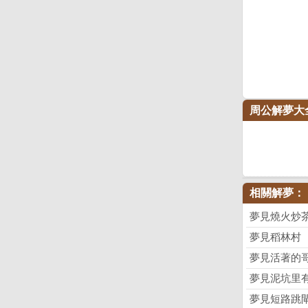
周公解夢大
相關解夢：
夢見燒火炒
夢見稻林村
夢見活著的
夢見泥坑里
夢見短路跳