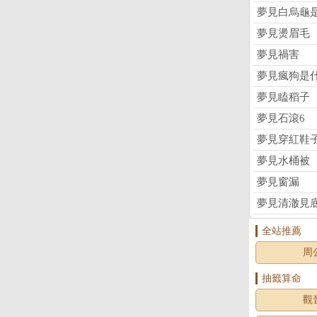
夢見白烏龜
夢見燙眉毛
夢見禍害
夢見瘋狗是
夢見瞌稻子
夢見石滾6
夢見穿紅鞋
夢見水桶被
夢見窗漏
夢見清澈見
全站推薦
周
抽籤算命
觀