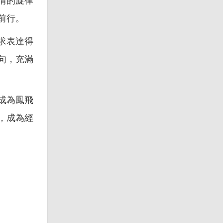
情的旋律
前行。
求表達得
句，充滿
成為鳳飛
，成為經