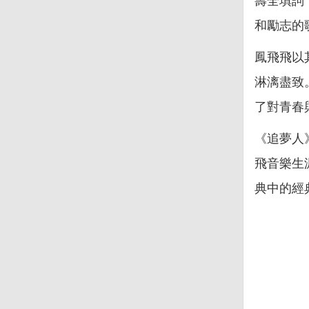
壽全填詞
和勵志的
鳳飛飛以
淋漓盡致
了對青春
《追夢人
飛音樂生
典中的經