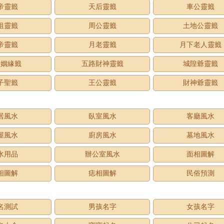
帝靈籤
天后靈籤
車公靈籤
祖靈籤
周公靈籤
土地公靈籤
帝靈籤
月老靈籤
月下老人靈籤
老姻緣籤
五路財神靈籤
城隍爺靈籤
子聖籤
王公靈籤
財神爺靈籤
居風水
臥室風水
客廳風水
屋風水
廚房風水
墓地風水
水用品
辦公室風水
面相圖解
相圖解
痣相圖解
民俗預測
名測試
男孩名字
女孩名字