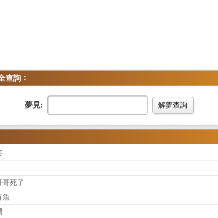
：
全查詢
夢見:
解夢查詢
茶
哥哥死了
有魚
閘