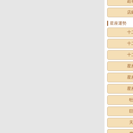
起
店
星座運勢
十
十
十
星
星
星