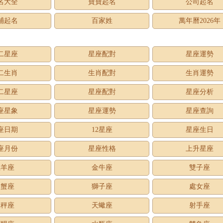
名大全
寶寶起名
公司起名
鋪起名
百家姓
萬年曆2026年
二星座
星座配對
星座運勢
二生肖
生肖配對
生肖運勢
二星座
星座配對
星座分析
座星象
星座運勢
星座查詢
座日期
12星座
星座生日
座月份
星座性格
上升星座
牡羊座
金牛座
雙子座
巨蟹座
獅子座
處女座
天秤座
天蠍座
射手座