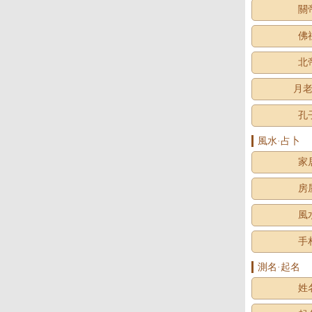
關
佛
北
月
孔
風水·占卜
家
房
風
手
測名·起名
姓