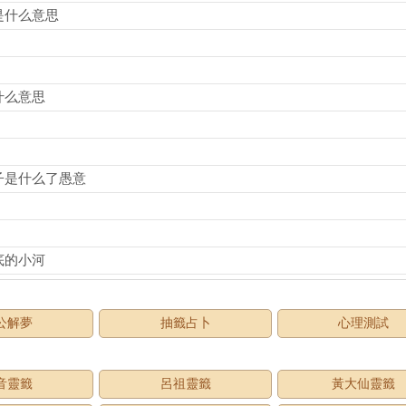
是什么意思
什么意思
子是什么了愚意
底的小河
公解夢
抽籤占卜
心理測試
音靈籤
呂祖靈籤
黃大仙靈籤