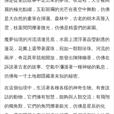
佛是從童話故事中走出來的夢境。在這裡，天空被絢
麗的極光點綴，五彩斑斕的光芒在夜空中舞動，仿佛
是大自然的畫筆在揮灑。森林中，古老的樹木高聳入
雲，枝葉間閃爍著微光，仿佛是精靈們的家園。
魔夢仙境的河流清澈見底，水面上漂浮著晶瑩剔透的
蓮花，花瓣上還帶著露珠，宛如一顆顆珍珠。河流的
兩岸，奇花異草競相開放，散發出陣陣幽香，仿佛在
訴說著古老的故事。空氣中瀰漫著一種神秘的氣息，
仿佛每一寸土地都隱藏著未知的秘密。
在這個仙境中，生活著各種各樣的神奇生物。有會說
話的動物，它們擁有智慧，能夠與人類交流；有飛翔
的獨角獸，它們的角閃爍著銀光，仿佛是星辰的化