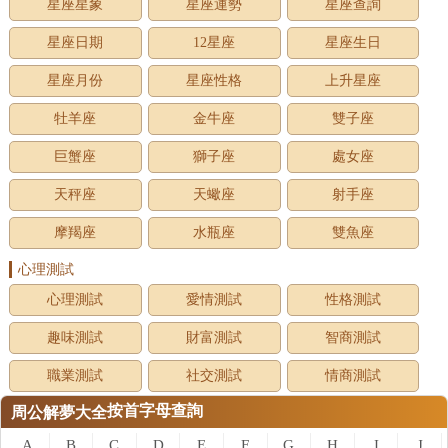
星座星象
星座運勢
星座查詢
星座日期
12星座
星座生日
星座月份
星座性格
上升星座
牡羊座
金牛座
雙子座
巨蟹座
獅子座
處女座
天秤座
天蠍座
射手座
摩羯座
水瓶座
雙魚座
心理測試
心理測試
愛情測試
性格測試
趣味測試
財富測試
智商測試
職業測試
社交測試
情商測試
按首字母查詢
周公解夢大全
A
B
C
D
E
F
G
H
I
J