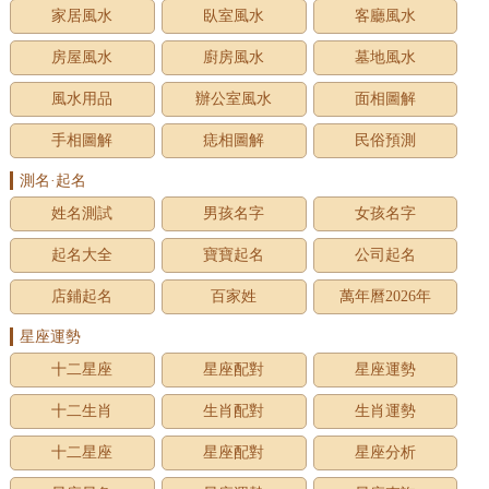
家居風水
臥室風水
客廳風水
房屋風水
廚房風水
墓地風水
風水用品
辦公室風水
面相圖解
手相圖解
痣相圖解
民俗預測
測名·起名
姓名測試
男孩名字
女孩名字
起名大全
寶寶起名
公司起名
店鋪起名
百家姓
萬年曆2026年
星座運勢
十二星座
星座配對
星座運勢
十二生肖
生肖配對
生肖運勢
十二星座
星座配對
星座分析