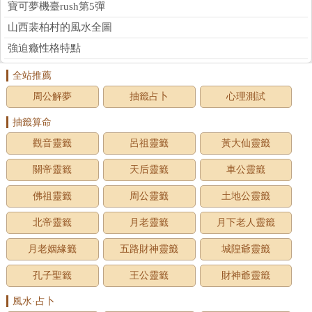
寶可夢機臺rush第5彈
山西裴柏村的風水全圖
強迫癥性格特點
全站推薦
周公解夢
抽籤占卜
心理測試
抽籤算命
觀音靈籤
呂祖靈籤
黃大仙靈籤
關帝靈籤
天后靈籤
車公靈籤
佛祖靈籤
周公靈籤
土地公靈籤
北帝靈籤
月老靈籤
月下老人靈籤
月老姻緣籤
五路財神靈籤
城隍爺靈籤
孔子聖籤
王公靈籤
財神爺靈籤
風水·占卜