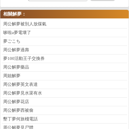
相關解夢：
周公解夢被別人放煤氣
哆啦a夢電壞了
夢ごこち
周公解夢過壽
夢100活動王子交換券
周公解夢藥品
周姐解夢
周公解夢英文表達
周公解夢見水渠有水
周公解夢花店
周公解夢西被偷
墾丁夢何旅棧電話
周公解夢見尸體