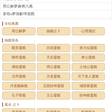
周公解夢麻將六萬
多啦a夢保齡球遊戲
全站推薦
周公解夢
抽籤占卜
心理測試
抽籤算命
觀音靈籤
呂祖靈籤
黃大仙靈籤
關帝靈籤
天后靈籤
車公靈籤
佛祖靈籤
周公靈籤
土地公靈籤
北帝靈籤
月老靈籤
月下老人靈籤
月老姻緣籤
五路財神靈籤
城隍爺靈籤
孔子聖籤
王公靈籤
財神爺靈籤
風水·占卜