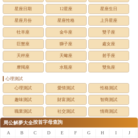
星座日期
12星座
星座生日
星座月份
星座性格
上升星座
牡羊座
金牛座
雙子座
巨蟹座
獅子座
處女座
天秤座
天蠍座
射手座
摩羯座
水瓶座
雙魚座
心理測試
心理測試
愛情測試
性格測試
趣味測試
財富測試
智商測試
職業測試
社交測試
情商測試
按首字母查詢
周公解夢大全
A
B
C
D
E
F
G
H
I
J