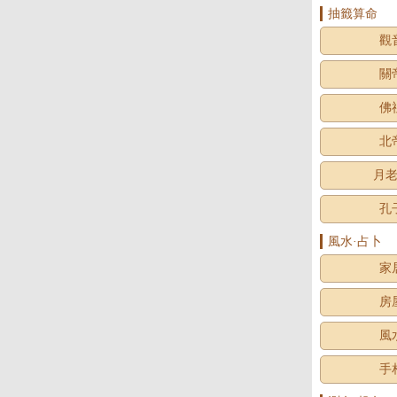
抽籤算命
觀
關
佛
北
月
孔
風水·占卜
家
房
風
手