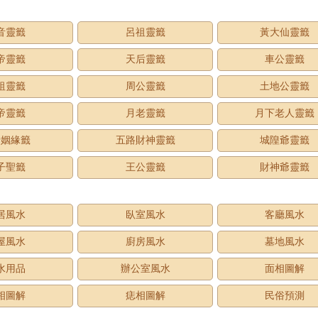
音靈籤
呂祖靈籤
黃大仙靈籤
帝靈籤
天后靈籤
車公靈籤
祖靈籤
周公靈籤
土地公靈籤
帝靈籤
月老靈籤
月下老人靈籤
老姻緣籤
五路財神靈籤
城隍爺靈籤
子聖籤
王公靈籤
財神爺靈籤
居風水
臥室風水
客廳風水
屋風水
廚房風水
墓地風水
水用品
辦公室風水
面相圖解
相圖解
痣相圖解
民俗預測