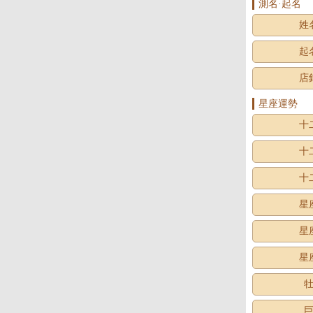
測名·起名
姓
起
店
星座運勢
十
十
十
星
星
星