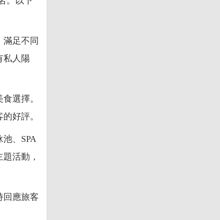
名。以下
，滿足不同
有私人陽
美食選擇。
客的好評。
池、SPA
主題活動，
時回應旅客