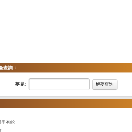
：
全查詢
夢見:
解夢查詢
叢里有蛇
癌