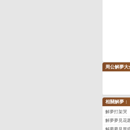
周公解夢大
相關解夢：
解夢打架哭
解夢夢見花
解夢夢見胃