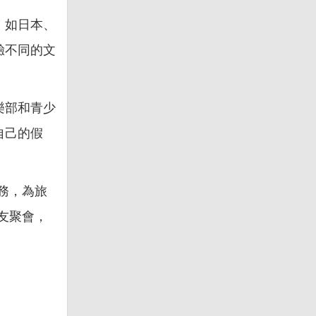
，如日本、
驗不同的文
樂部和青少
自己的假
務，為旅
友聚會，