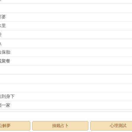
婆婆
水里
柴
魚
血保胎
戚聚餐
鉆到身下
鄉一家
公解夢
抽籤占卜
心理測試