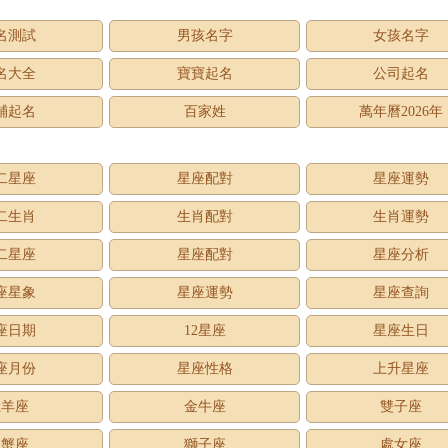
名測試
男孩名字
女孩名字
名大全
寶寶起名
公司起名
鋪起名
百家姓
萬年曆2026年
二星座
星座配對
星座運勢
二生肖
生肖配對
生肖運勢
二星座
星座配對
星座分析
座星象
星座運勢
星座查詢
座日期
12星座
星座生日
座月份
星座性格
上升星座
牡羊座
金牛座
雙子座
巨蟹座
獅子座
處女座