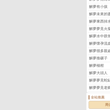
解夢有小孩
解夢未來的
解夢東西掉
解夢夢見火
解夢水中群
解夢懷孕流
解夢很多親
解夢推碾子
解夢椪柑
解夢大頭人
解夢夢見蛇
解夢夢見老
全站推薦
周