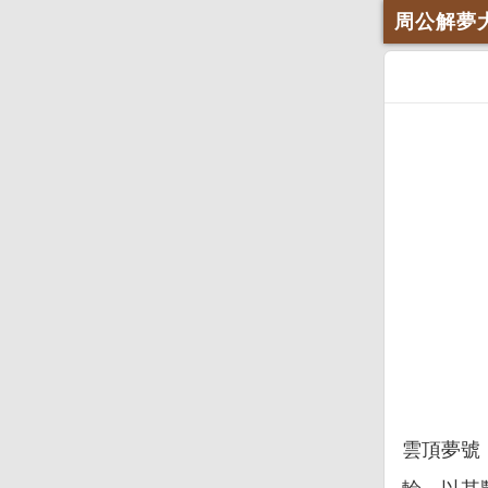
周公解夢
雲頂夢號（G