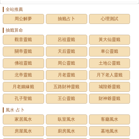
全站推薦
周公解夢
抽籤占卜
心理測試
抽籤算命
觀音靈籤
呂祖靈籤
黃大仙靈籤
關帝靈籤
天后靈籤
車公靈籤
佛祖靈籤
周公靈籤
土地公靈籤
北帝靈籤
月老靈籤
月下老人靈籤
月老姻緣籤
五路財神靈籤
城隍爺靈籤
孔子聖籤
王公靈籤
財神爺靈籤
風水·占卜
家居風水
臥室風水
客廳風水
房屋風水
廚房風水
墓地風水