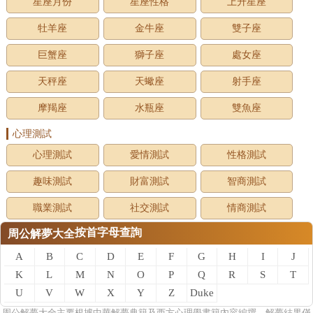
星座月份
星座性格
上升星座
牡羊座
金牛座
雙子座
巨蟹座
獅子座
處女座
天秤座
天蠍座
射手座
摩羯座
水瓶座
雙魚座
心理測試
心理測試
愛情測試
性格測試
趣味測試
財富測試
智商測試
職業測試
社交測試
情商測試
按首字母查詢
周公解夢大全
A
B
C
D
E
F
G
H
I
J
K
L
M
N
O
P
Q
R
S
T
U
V
W
X
Y
Z
Duke
of
周公
解夢
大全主要根據中華解夢典籍及西方心理學書籍內容編撰，解夢結果僅