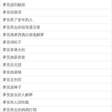
夢見撿到貓崽
夢見排脹管
夢見死了多年的人
夢見死去的祖母還活著
夢見拽東西拽出個鬼解夢
夢見掃松子
夢見拿著火柱
夢見換新床套
夢見拉北貨
夢見抱著獾
夢見文判官
夢見拔棒子
夢見故去的人解夢
夢見有人請吃飯
夢見死去的媽媽打我