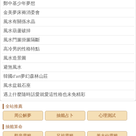
鄭中基少年夢想
金美夢床褥消委會
風水有關係水晶
風水葫蘆破掉
風水門簾掛簾隔斷
高冷男的性格特點
風水造景圖
避煞風水
韓國d'art夢幻森林山莊
風水盆栽石座
遇上什麼隨時話愛就愛這性格也未免精彩
全站推薦
周公解夢
抽籤占卜
心理測試
抽籤算命
觀音靈籤
呂祖靈籤
黃大仙靈籤