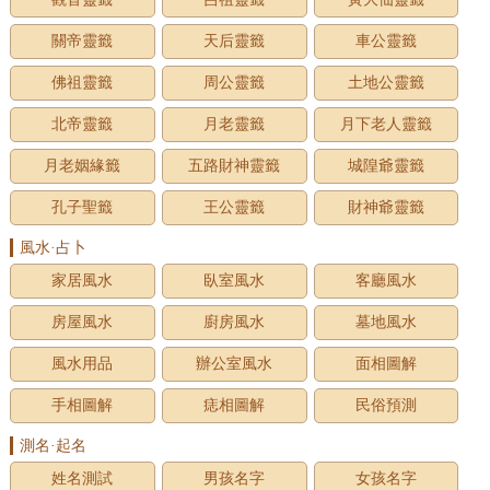
關帝靈籤
天后靈籤
車公靈籤
佛祖靈籤
周公靈籤
土地公靈籤
北帝靈籤
月老靈籤
月下老人靈籤
月老姻緣籤
五路財神靈籤
城隍爺靈籤
孔子聖籤
王公靈籤
財神爺靈籤
風水·占卜
家居風水
臥室風水
客廳風水
房屋風水
廚房風水
墓地風水
風水用品
辦公室風水
面相圖解
手相圖解
痣相圖解
民俗預測
測名·起名
姓名測試
男孩名字
女孩名字