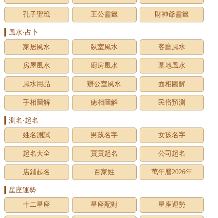
孔子聖籤
王公靈籤
財神爺靈籤
風水·占卜
家居風水
臥室風水
客廳風水
房屋風水
廚房風水
墓地風水
風水用品
辦公室風水
面相圖解
手相圖解
痣相圖解
民俗預測
測名·起名
姓名測試
男孩名字
女孩名字
起名大全
寶寶起名
公司起名
店鋪起名
百家姓
萬年曆2026年
星座運勢
十二星座
星座配對
星座運勢