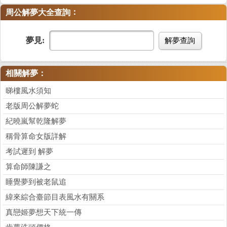
：
周公解夢大全查詢
夢見:
解夢查詢
相關解夢：
睇樓風水須知
老版周公解夢蛇
紀曉嵐幫乾隆解夢
稱骨算命女版詳解
考試遲到 解夢
算命師陳謙之
睡覺夢到被老鼠追
緯來綜合臺節目表風水有關系
真戀姬夢想天下統一傳