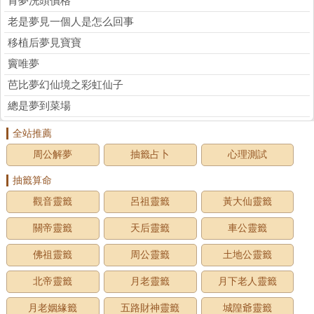
肯夢洗頭價格
老是夢見一個人是怎么回事
移植后夢見寶寶
竇唯夢
芭比夢幻仙境之彩虹仙子
總是夢到菜場
全站推薦
周公解夢
抽籤占卜
心理測試
抽籤算命
觀音靈籤
呂祖靈籤
黃大仙靈籤
關帝靈籤
天后靈籤
車公靈籤
佛祖靈籤
周公靈籤
土地公靈籤
北帝靈籤
月老靈籤
月下老人靈籤
月老姻緣籤
五路財神靈籤
城隍爺靈籤