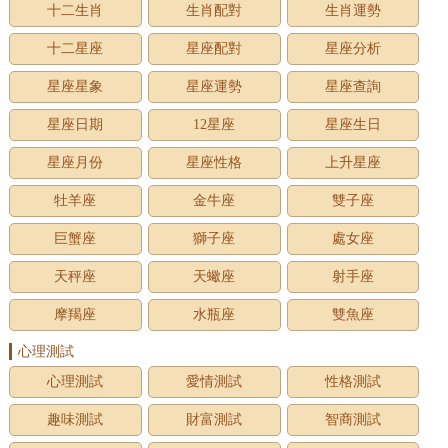
十二生肖
生肖配對
生肖運勢
十二星座
星座配對
星座分析
星座星象
星座運勢
星座查詢
星座日期
12星座
星座生日
星座月份
星座性格
上升星座
牡羊座
金牛座
雙子座
巨蟹座
獅子座
處女座
天秤座
天蠍座
射手座
摩羯座
水瓶座
雙魚座
心理測試
心理測試
愛情測試
性格測試
趣味測試
財富測試
智商測試