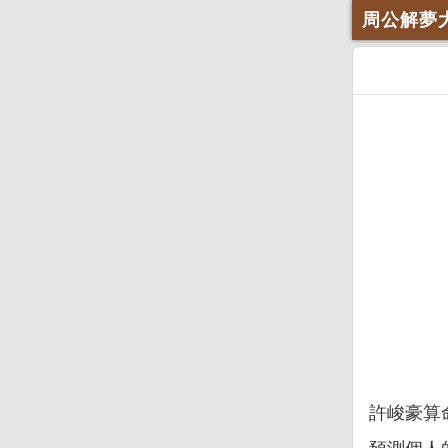
周公解夢
許峻豪算