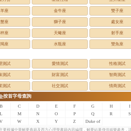
牡羊座
金牛座
雙子座
巨蟹座
獅子座
處女座
天秤座
天蠍座
射手座
摩羯座
水瓶座
雙魚座
理測試
愛情測試
性格測試
味測試
財富測試
智商測試
業測試
社交測試
情商測試
按首字母查詢
全
B
C
D
E
F
G
H
I
L
M
N
O
P
Q
R
S
V
W
X
Y
Z
Duke of
zhou
主要根據中華解夢典籍及西方心理學書籍內容編撰，解夢結果僅供娛樂參考，