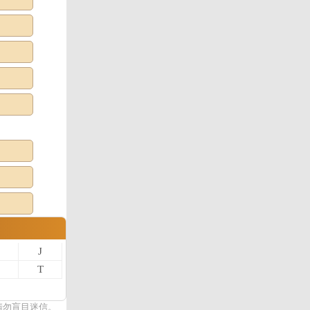
J
T
請勿盲目迷信。