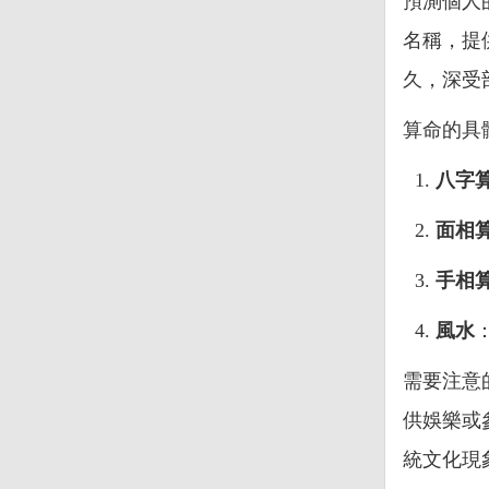
預測個人
名稱，提
久，深受
算命的具
八字
面相
手相
風水
需要注意
供娛樂或
統文化現