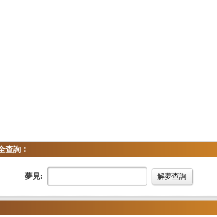
：
全查詢
夢見:
解夢查詢