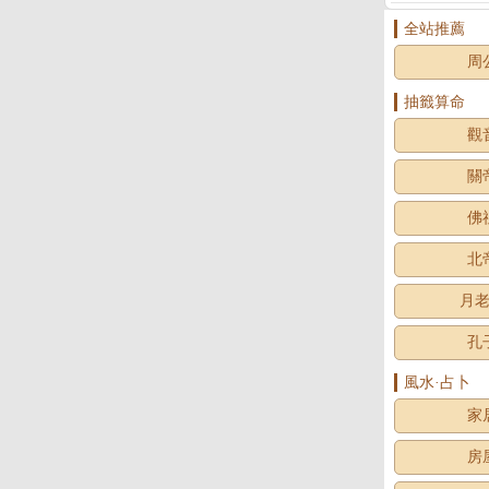
全站推薦
周
抽籤算命
觀
關
佛
北
月
孔
風水·占卜
家
房