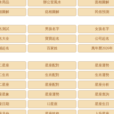
水用品
辦公室風水
面相圖解
相圖解
痣相圖解
民俗預測
名測試
男孩名字
女孩名字
名大全
寶寶起名
公司起名
鋪起名
百家姓
萬年曆2026年
二星座
星座配對
星座運勢
二生肖
生肖配對
生肖運勢
二星座
星座配對
星座分析
座星象
星座運勢
星座查詢
座日期
12星座
星座生日
座月份
星座性格
上升星座