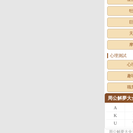
心理測試
心
趣
職
周公解夢大
A
K
U
周公
解夢
大全