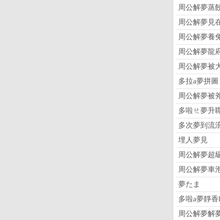
周公解夢蒸
周公解夢見
周公解夢養
周公解夢龍
周公解夢被
多拉a夢拼圖
周公解夢被
多啦ㄝ夢升
多次夢到流
埋人夢見
周公解夢超
周公解夢車
夢たま
多啦a夢靜香
周公解夢解