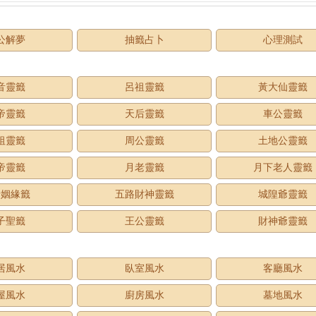
公解夢
抽籤占卜
心理測試
音靈籤
呂祖靈籤
黃大仙靈籤
帝靈籤
天后靈籤
車公靈籤
祖靈籤
周公靈籤
土地公靈籤
帝靈籤
月老靈籤
月下老人靈籤
老姻緣籤
五路財神靈籤
城隍爺靈籤
子聖籤
王公靈籤
財神爺靈籤
居風水
臥室風水
客廳風水
屋風水
廚房風水
墓地風水