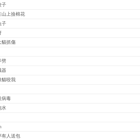
餃子
在山上撿棉花
兔子
府
大貓抓傷
斧劈
職器
浪貓咬我
級病毒
泡水
h
夢有人送包