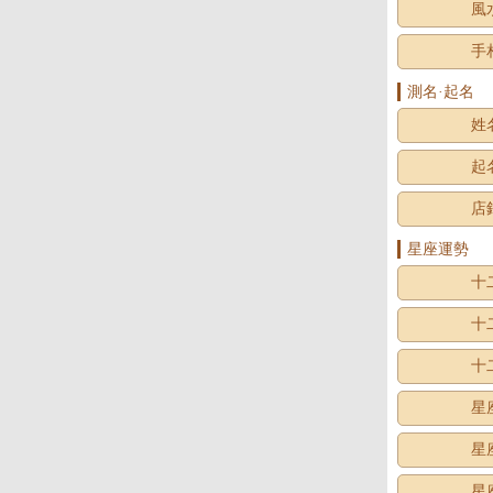
風
手
測名·起名
姓
起
店
星座運勢
十
十
十
星
星
星