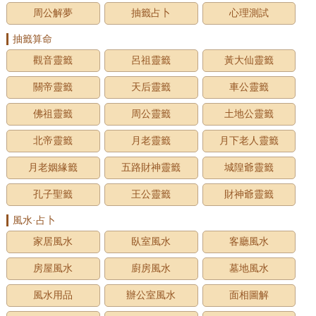
周公解夢
抽籤占卜
心理測試
抽籤算命
觀音靈籤
呂祖靈籤
黃大仙靈籤
關帝靈籤
天后靈籤
車公靈籤
佛祖靈籤
周公靈籤
土地公靈籤
北帝靈籤
月老靈籤
月下老人靈籤
月老姻緣籤
五路財神靈籤
城隍爺靈籤
孔子聖籤
王公靈籤
財神爺靈籤
風水·占卜
家居風水
臥室風水
客廳風水
房屋風水
廚房風水
墓地風水
風水用品
辦公室風水
面相圖解