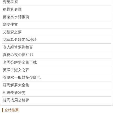
秀英星座
稱骨算命圖
苗栗風水師推薦
筑夢作文
艾德森之夢
花蓮算命鍾老師地址
老人經常夢到牲畜
真夏の夜の夢ﾄﾞﾗﾏ
老周公解夢全集下載
英洋子淑女之夢
看風水一般封多少紅包
莊周解夢大全集
相思夢詹雅雯
莊周找周公解夢
全站推薦