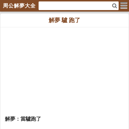
周公解夢大全
解夢 驢 跑了
解夢：當驢跑了