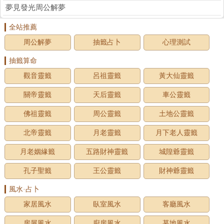
夢見發光周公解夢
全站推薦
周公解夢
抽籤占卜
心理測試
抽籤算命
觀音靈籤
呂祖靈籤
黃大仙靈籤
關帝靈籤
天后靈籤
車公靈籤
佛祖靈籤
周公靈籤
土地公靈籤
北帝靈籤
月老靈籤
月下老人靈籤
月老姻緣籤
五路財神靈籤
城隍爺靈籤
孔子聖籤
王公靈籤
財神爺靈籤
風水·占卜
家居風水
臥室風水
客廳風水
房屋風水
廚房風水
墓地風水