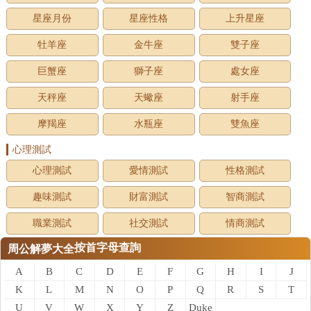
星座月份
星座性格
上升星座
牡羊座
金牛座
雙子座
巨蟹座
獅子座
處女座
天秤座
天蠍座
射手座
摩羯座
水瓶座
雙魚座
心理測試
心理測試
愛情測試
性格測試
趣味測試
財富測試
智商測試
職業測試
社交測試
情商測試
按首字母查詢
周公解夢大全
A
B
C
D
E
F
G
H
I
J
K
L
M
N
O
P
Q
R
S
T
U
V
W
X
Y
Z
Duke