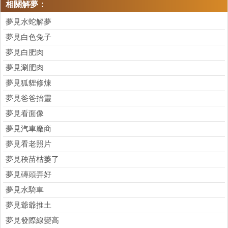
相關解夢：
夢見水蛇解夢
夢見白色兔子
夢見白肥肉
夢見涮肥肉
夢見狐貍修煉
夢見爸爸抬靈
夢見看面像
夢見汽車廠商
夢見看老照片
夢見秧苗枯萎了
夢見磚頭弄好
夢見水騎車
夢見爺爺推土
夢見發際線變高