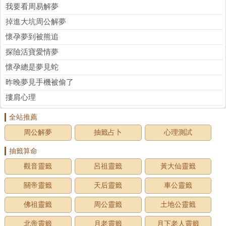
我要看周易解夢
掉進大坑周公解夢
懷孕夢到被熊追
探險活寶愛情夢
懷孕總是夢見蛇
昨晚夢見手機被偷了
摟肩心理
全站推薦
周公解夢
抽籤占卜
心理測試
抽籤算命
觀音靈籤
呂祖靈籤
黃大仙靈籤
關帝靈籤
天后靈籤
車公靈籤
佛祖靈籤
周公靈籤
土地公靈籤
北帝靈籤
月老靈籤
月下老人靈籤