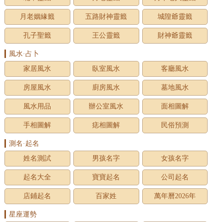
月老姻緣籤
五路財神靈籤
城隍爺靈籤
孔子聖籤
王公靈籤
財神爺靈籤
風水·占卜
家居風水
臥室風水
客廳風水
房屋風水
廚房風水
墓地風水
風水用品
辦公室風水
面相圖解
手相圖解
痣相圖解
民俗預測
測名·起名
姓名測試
男孩名字
女孩名字
起名大全
寶寶起名
公司起名
店鋪起名
百家姓
萬年曆2026年
星座運勢