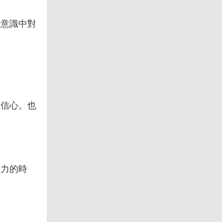
潛意識中對
滿信心。也
壓力的時