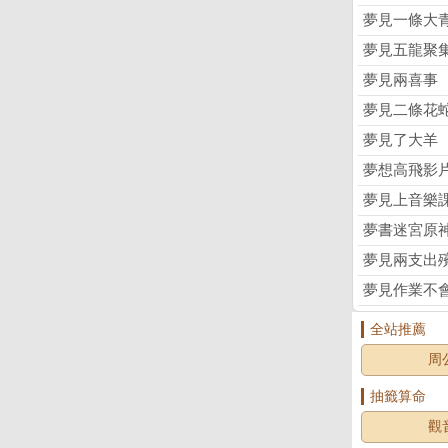
夢見一條大
夢見五龍聚
夢見兩喜事
夢見二條花
夢見了大羊
夢想高飛影
夢見上音樂
夢書迷宮原
夢見兩支出
夢見作業不
全站推薦
周
抽籤算命
觀