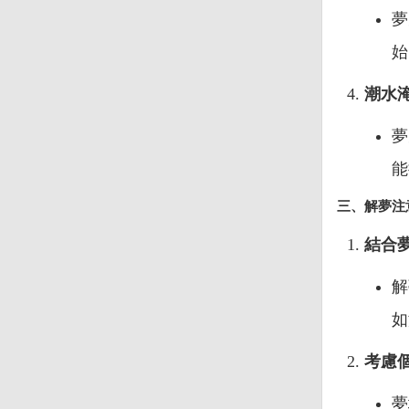
夢
始
潮水
夢
能
三、解夢注
結合
解
如
考慮
夢