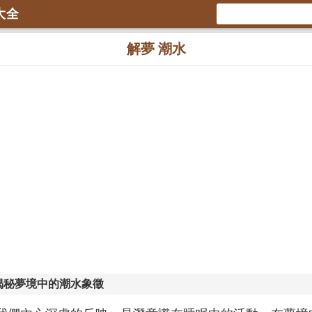
大全
解夢 潮水
揭秘夢境中的潮水象徵