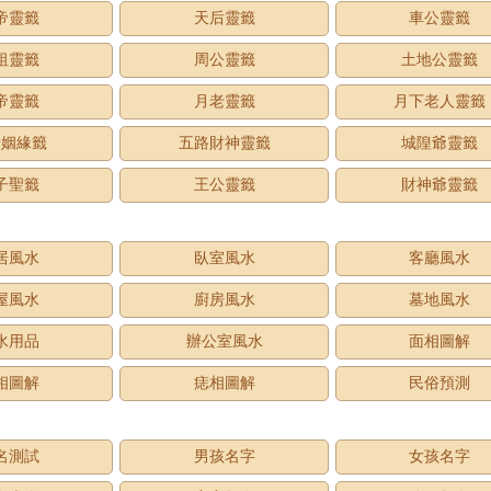
帝靈籤
天后靈籤
車公靈籤
祖靈籤
周公靈籤
土地公靈籤
帝靈籤
月老靈籤
月下老人靈籤
老姻緣籤
五路財神靈籤
城隍爺靈籤
子聖籤
王公靈籤
財神爺靈籤
居風水
臥室風水
客廳風水
屋風水
廚房風水
墓地風水
水用品
辦公室風水
面相圖解
相圖解
痣相圖解
民俗預測
名測試
男孩名字
女孩名字