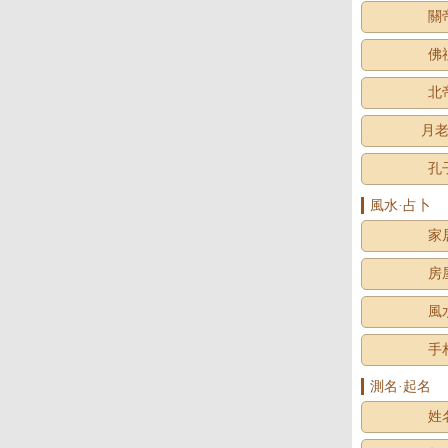
關
佛
北
月
孔
風水·占卜
家
房
風
手
測名·起名
姓