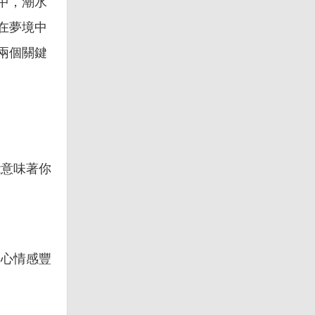
中，潮水
在夢境中
兩個關鍵
能意味著你
內心情感豐