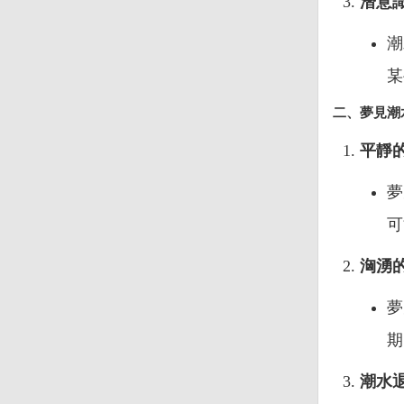
潛意
潮
某
二、夢見潮
平靜
夢
可
洶湧
夢
期
潮水