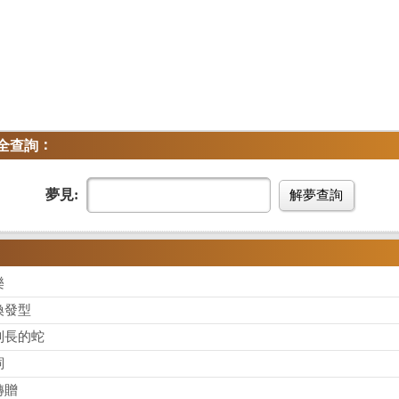
：
全查詢
夢見:
解夢查詢
樂
換發型
別長的蛇
詞
轉贈