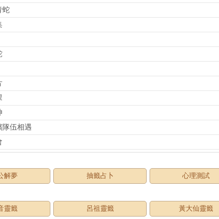
青蛇
集
蛇
片
課
神
殯隊伍相遇
會
公解夢
抽籤占卜
心理測試
音靈籤
呂祖靈籤
黃大仙靈籤