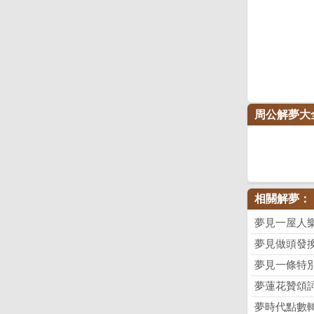
周公解夢大
相關解夢：
夢見一屋人
夢見做頭發
夢見一條特
夢蓮花贊頌
夢時代點數