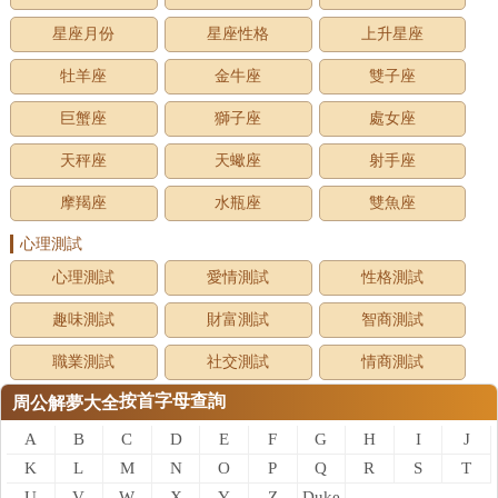
星座月份
星座性格
上升星座
牡羊座
金牛座
雙子座
巨蟹座
獅子座
處女座
天秤座
天蠍座
射手座
摩羯座
水瓶座
雙魚座
心理測試
心理測試
愛情測試
性格測試
趣味測試
財富測試
智商測試
職業測試
社交測試
情商測試
按首字母查詢
周公解夢大全
A
B
C
D
E
F
G
H
I
J
K
L
M
N
O
P
Q
R
S
T
U
V
W
X
Y
Z
Duke