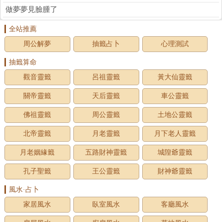
做夢夢見臉腫了
全站推薦
周公解夢
抽籤占卜
心理測試
抽籤算命
觀音靈籤
呂祖靈籤
黃大仙靈籤
關帝靈籤
天后靈籤
車公靈籤
佛祖靈籤
周公靈籤
土地公靈籤
北帝靈籤
月老靈籤
月下老人靈籤
月老姻緣籤
五路財神靈籤
城隍爺靈籤
孔子聖籤
王公靈籤
財神爺靈籤
風水·占卜
家居風水
臥室風水
客廳風水