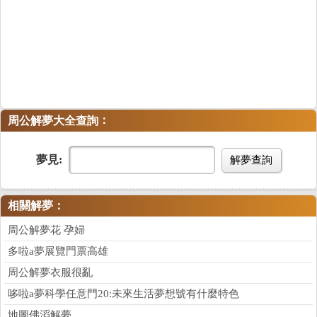
：
周公解夢大全查詢
夢見:
解夢查詢
相關解夢：
周公解夢花 孕婦
多啦a夢展覽門票高雄
周公解夢衣服很亂
哆啦a夢科學任意門20:未來生活夢想號有什麼特色
地圖佛滔解夢