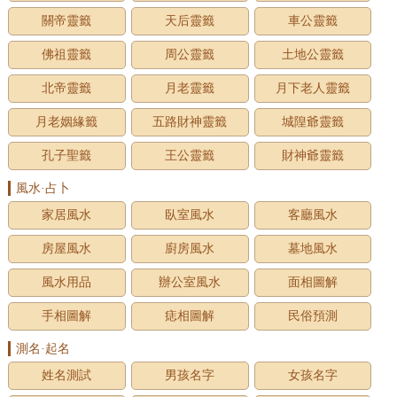
關帝靈籤
天后靈籤
車公靈籤
佛祖靈籤
周公靈籤
土地公靈籤
北帝靈籤
月老靈籤
月下老人靈籤
月老姻緣籤
五路財神靈籤
城隍爺靈籤
孔子聖籤
王公靈籤
財神爺靈籤
風水·占卜
家居風水
臥室風水
客廳風水
房屋風水
廚房風水
墓地風水
風水用品
辦公室風水
面相圖解
手相圖解
痣相圖解
民俗預測
測名·起名
姓名測試
男孩名字
女孩名字