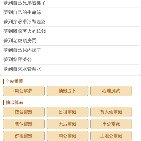
夢到自己兄弟被抓了
夢到自己的生命緣
夢到穿著滑冰鞋走路
夢到腳踩著火的紙錢
夢到老虎頂房門
夢到自己尿內褲了
夢到祭拜濟公
夢到自來水管漏水
全站推薦
周公解夢
抽籤占卜
心理測試
抽籤算命
觀音靈籤
呂祖靈籤
黃大仙靈籤
關帝靈籤
天后靈籤
車公靈籤
佛祖靈籤
周公靈籤
土地公靈籤