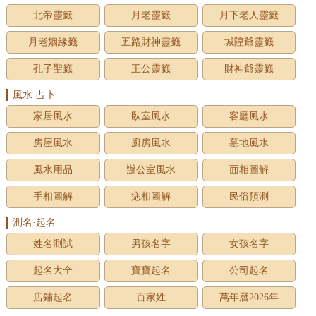
北帝靈籤
月老靈籤
月下老人靈籤
月老姻緣籤
五路財神靈籤
城隍爺靈籤
孔子聖籤
王公靈籤
財神爺靈籤
風水·占卜
家居風水
臥室風水
客廳風水
房屋風水
廚房風水
墓地風水
風水用品
辦公室風水
面相圖解
手相圖解
痣相圖解
民俗預測
測名·起名
姓名測試
男孩名字
女孩名字
起名大全
寶寶起名
公司起名
店鋪起名
百家姓
萬年曆2026年