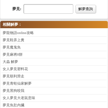
夢見:
解夢查詢
相關解夢：
夢龍物語online攻略
夢見鞋弄上糞
夢見魔鬼魚
夢見麻將8餅
大蟲 解夢
女人夢見塑料花
夢見順利滑走
夢見青蛙仙家解夢
夢見黑狗咬我
女人夢見大老鼠意味
夢見魚肚內臟