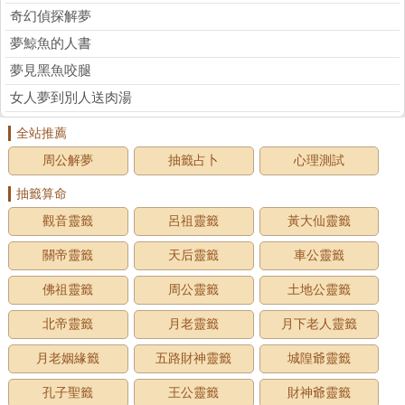
奇幻偵探解夢
夢鯨魚的人書
夢見黑魚咬腿
女人夢到別人送肉湯
全站推薦
周公解夢
抽籤占卜
心理測試
抽籤算命
觀音靈籤
呂祖靈籤
黃大仙靈籤
關帝靈籤
天后靈籤
車公靈籤
佛祖靈籤
周公靈籤
土地公靈籤
北帝靈籤
月老靈籤
月下老人靈籤
月老姻緣籤
五路財神靈籤
城隍爺靈籤
孔子聖籤
王公靈籤
財神爺靈籤