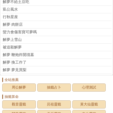
解夢不給土豆吃
虱公風水
行秋星座
解夢 肉餅店
蠻力會傷害寶可夢嗎
解夢上雪山
被追殺解夢
解夢 鞭炮炸開墳墓
解夢 換工作了
解夢 夢見買梨
全站推薦
周公解夢
抽籤占卜
心理測試
抽籤算命
觀音靈籤
呂祖靈籤
黃大仙靈籤