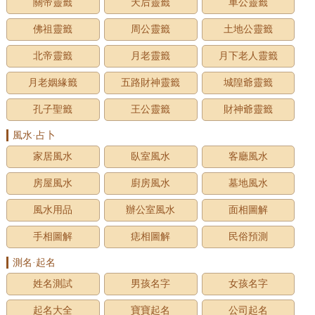
關帝靈籤
天后靈籤
車公靈籤
佛祖靈籤
周公靈籤
土地公靈籤
北帝靈籤
月老靈籤
月下老人靈籤
月老姻緣籤
五路財神靈籤
城隍爺靈籤
孔子聖籤
王公靈籤
財神爺靈籤
風水·占卜
家居風水
臥室風水
客廳風水
房屋風水
廚房風水
墓地風水
風水用品
辦公室風水
面相圖解
手相圖解
痣相圖解
民俗預測
測名·起名
姓名測試
男孩名字
女孩名字
起名大全
寶寶起名
公司起名