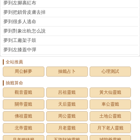
夢到左腳裹紅布
夢到把鎖骨皮膚去掉
夢到很多人逃命
夢到對象出軌怎么說
夢到工廠架子鼓
夢到左膝蓋中彈
全站推薦
周公解夢
抽籤占卜
心理測試
抽籤算命
觀音靈籤
呂祖靈籤
黃大仙靈籤
關帝靈籤
天后靈籤
車公靈籤
佛祖靈籤
周公靈籤
土地公靈籤
北帝靈籤
月老靈籤
月下老人靈籤
月老姻緣籤
五路財神靈籤
城隍爺靈籤