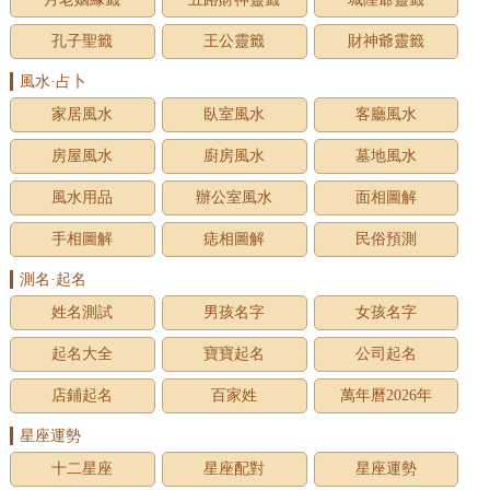
孔子聖籤
王公靈籤
財神爺靈籤
風水·占卜
家居風水
臥室風水
客廳風水
房屋風水
廚房風水
墓地風水
風水用品
辦公室風水
面相圖解
手相圖解
痣相圖解
民俗預測
測名·起名
姓名測試
男孩名字
女孩名字
起名大全
寶寶起名
公司起名
店鋪起名
百家姓
萬年曆2026年
星座運勢
十二星座
星座配對
星座運勢