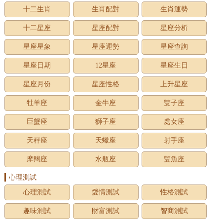
十二生肖
生肖配對
生肖運勢
十二星座
星座配對
星座分析
星座星象
星座運勢
星座查詢
星座日期
12星座
星座生日
星座月份
星座性格
上升星座
牡羊座
金牛座
雙子座
巨蟹座
獅子座
處女座
天秤座
天蠍座
射手座
摩羯座
水瓶座
雙魚座
心理測試
心理測試
愛情測試
性格測試
趣味測試
財富測試
智商測試