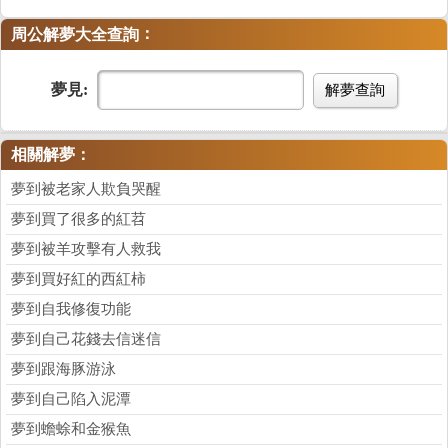
：
周公解夢大全查詢
夢見:
解夢查詢
相關解夢：
夢到被老家人欺負哭醒
夢到買了很多的紅苕
夢到被羊攻擊有人救我
夢到買好紅的西紅柿
夢到自我修復功能
夢到自己花錢去信迷信
夢到跟海豚游泳
夢到自己陷入泥潭
夢到蟾蜍和金猴魚