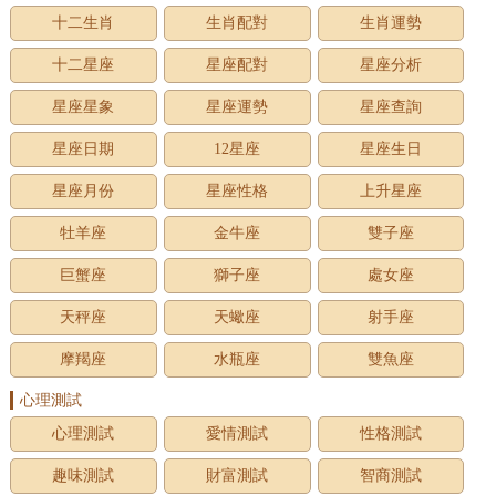
十二生肖
生肖配對
生肖運勢
十二星座
星座配對
星座分析
星座星象
星座運勢
星座查詢
星座日期
12星座
星座生日
星座月份
星座性格
上升星座
牡羊座
金牛座
雙子座
巨蟹座
獅子座
處女座
天秤座
天蠍座
射手座
摩羯座
水瓶座
雙魚座
心理測試
心理測試
愛情測試
性格測試
趣味測試
財富測試
智商測試