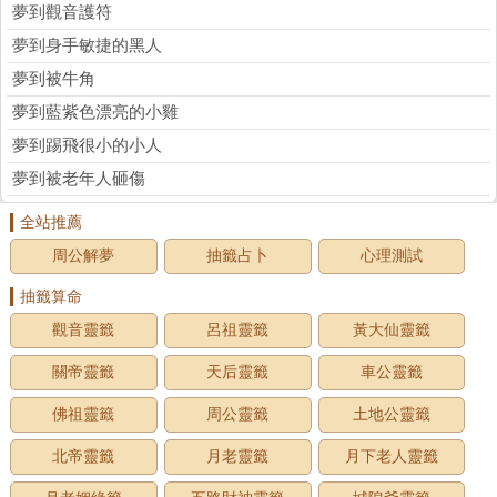
夢到觀音護符
夢到身手敏捷的黑人
夢到被牛角
夢到藍紫色漂亮的小雞
夢到踢飛很小的小人
夢到被老年人砸傷
全站推薦
周公解夢
抽籤占卜
心理測試
抽籤算命
觀音靈籤
呂祖靈籤
黃大仙靈籤
關帝靈籤
天后靈籤
車公靈籤
佛祖靈籤
周公靈籤
土地公靈籤
北帝靈籤
月老靈籤
月下老人靈籤