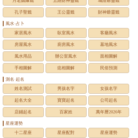
月老姻緣籤
五路財神靈籤
城隍爺靈籤
孔子聖籤
王公靈籤
財神爺靈籤
風水·占卜
家居風水
臥室風水
客廳風水
房屋風水
廚房風水
墓地風水
風水用品
辦公室風水
面相圖解
手相圖解
痣相圖解
民俗預測
測名·起名
姓名測試
男孩名字
女孩名字
起名大全
寶寶起名
公司起名
店鋪起名
百家姓
萬年曆2026年
星座運勢
十二星座
星座配對
星座運勢