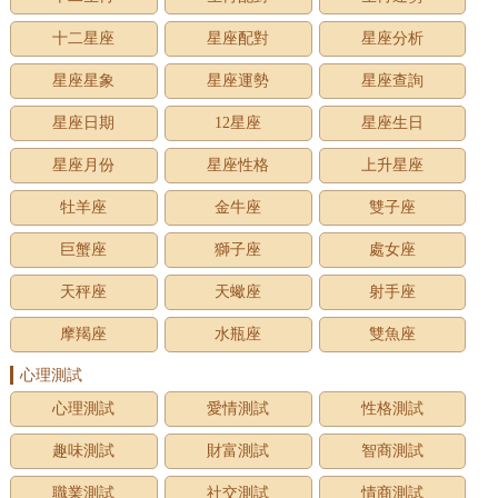
十二星座
星座配對
星座分析
星座星象
星座運勢
星座查詢
星座日期
12星座
星座生日
星座月份
星座性格
上升星座
牡羊座
金牛座
雙子座
巨蟹座
獅子座
處女座
天秤座
天蠍座
射手座
摩羯座
水瓶座
雙魚座
心理測試
心理測試
愛情測試
性格測試
趣味測試
財富測試
智商測試
職業測試
社交測試
情商測試