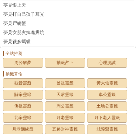
夢見恨上天
夢見打自己孩子耳光
夢見尸螃蟹
夢見女朋友掉進糞坑
夢見很多螞蟥
全站推薦
周公解夢
抽籤占卜
心理測試
抽籤算命
觀音靈籤
呂祖靈籤
黃大仙靈籤
關帝靈籤
天后靈籤
車公靈籤
佛祖靈籤
周公靈籤
土地公靈籤
北帝靈籤
月老靈籤
月下老人靈籤
月老姻緣籤
五路財神靈籤
城隍爺靈籤