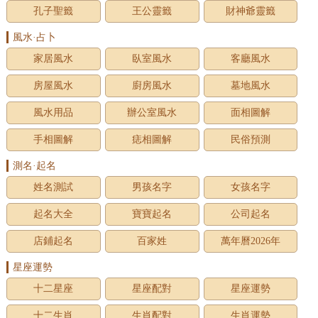
孔子聖籤
王公靈籤
財神爺靈籤
風水·占卜
家居風水
臥室風水
客廳風水
房屋風水
廚房風水
墓地風水
風水用品
辦公室風水
面相圖解
手相圖解
痣相圖解
民俗預測
測名·起名
姓名測試
男孩名字
女孩名字
起名大全
寶寶起名
公司起名
店鋪起名
百家姓
萬年曆2026年
星座運勢
十二星座
星座配對
星座運勢
十二生肖
生肖配對
生肖運勢