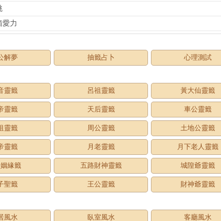
桃
箱愛力
公解夢
抽籤占卜
心理測試
音靈籤
呂祖靈籤
黃大仙靈籤
帝靈籤
天后靈籤
車公靈籤
祖靈籤
周公靈籤
土地公靈籤
帝靈籤
月老靈籤
月下老人靈籤
老姻緣籤
五路財神靈籤
城隍爺靈籤
子聖籤
王公靈籤
財神爺靈籤
居風水
臥室風水
客廳風水