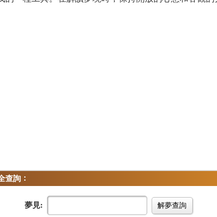
。
：
全查詢
夢見:
解夢查詢