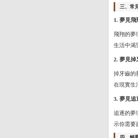
三、常
1. 夢見飛
飛翔的夢
生活中渴
2. 夢見
掉牙齒的
在現實生
3. 夢見追
追逐的夢
示你需要
四、解