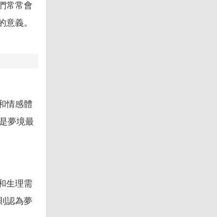
們常常會
的意義。
和情感體
是夢境最
和生理需
則認為夢