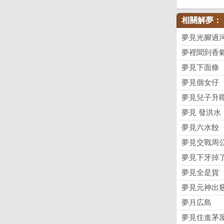
相關解夢：
夢見光腳過
夢裡聞到香
夢見下面條
夢見個女仔
夢見兒子升
夢見 發洪水
夢見六水餃
夢見交戰周
夢見下牙掉
夢見全是貨
夢見元神出
夢月広島
夢見住進茅