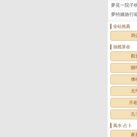
夢見一院子
夢特嬌旅行
全站推薦
周
抽籤算命
觀
關
佛
北
月
孔
風水·占卜
家