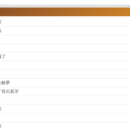
河
氣
職了
公解夢
了長出新牙
竅
屋