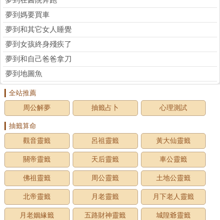
夢到在醫院奔跑
夢到媽要買車
夢到和其它女人睡覺
夢到女孩終身殘疾了
夢到和自己爸爸拿刀
夢到地圖魚
全站推薦
周公解夢
抽籤占卜
心理測試
抽籤算命
觀音靈籤
呂祖靈籤
黃大仙靈籤
關帝靈籤
天后靈籤
車公靈籤
佛祖靈籤
周公靈籤
土地公靈籤
北帝靈籤
月老靈籤
月下老人靈籤
月老姻緣籤
五路財神靈籤
城隍爺靈籤