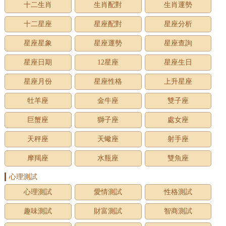
十二生肖
生肖配對
生肖運勢
十二星座
星座配對
星座分析
星座星象
星座運勢
星座查詢
星座日期
12星座
星座生日
星座月份
星座性格
上升星座
牡羊座
金牛座
雙子座
巨蟹座
獅子座
處女座
天秤座
天蠍座
射手座
摩羯座
水瓶座
雙魚座
心理測試
心理測試
愛情測試
性格測試
趣味測試
財富測試
智商測試