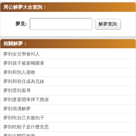
：
周公解夢大全查詢
夢見:
解夢查詢
相關解夢：
夢到女兒學會叫人
夢到孩子被蒼蠅圍著
夢到和別人接吻
夢到和前任成為兄妹
夢到受到羞辱
夢到婆婆開車摔下懸崖
夢到填溝解夢
夢到吃自己衣服扣子
夢到吃蝦子是什麼意思