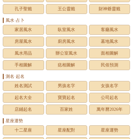
孔子聖籤
王公靈籤
財神爺靈籤
風水·占卜
家居風水
臥室風水
客廳風水
房屋風水
廚房風水
墓地風水
風水用品
辦公室風水
面相圖解
手相圖解
痣相圖解
民俗預測
測名·起名
姓名測試
男孩名字
女孩名字
起名大全
寶寶起名
公司起名
店鋪起名
百家姓
萬年曆2026年
星座運勢
十二星座
星座配對
星座運勢