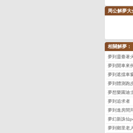
周公解夢大
相關解夢：
夢到靈臺著
夢到開車來
夢到遮擋車
夢到體測跑
夢想樂園迪
夢到追求者
夢到進房間
夢幻新誅仙p
夢到鄉里老