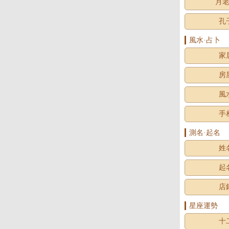
月
孔
風水·占卜
家
房
風
手
測名·起名
姓
起
店
星座運勢
十