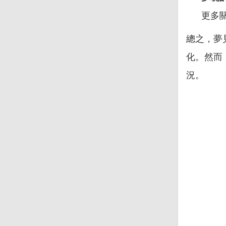
更多
總之，夢
化。然而
況。