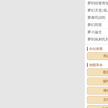
夢到頭發剪
夢幻天堂2私
夢壽司試吃
夢幻同里
夢小論文
夢到魚刺扎
全站推薦
周
抽籤算命
觀
關
佛
北