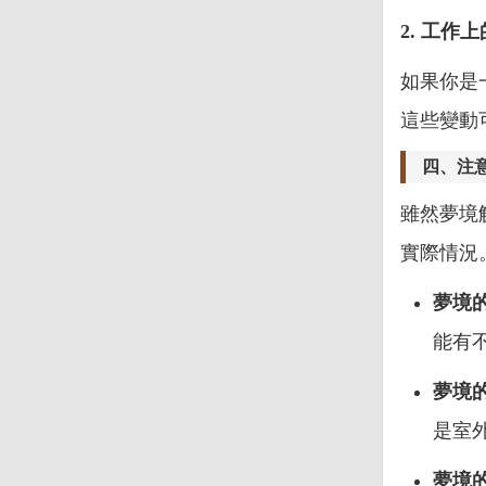
2. 工作
如果你是
這些變動
四、注
雖然夢境
實際情況
夢境
能有
夢境
是室
夢境