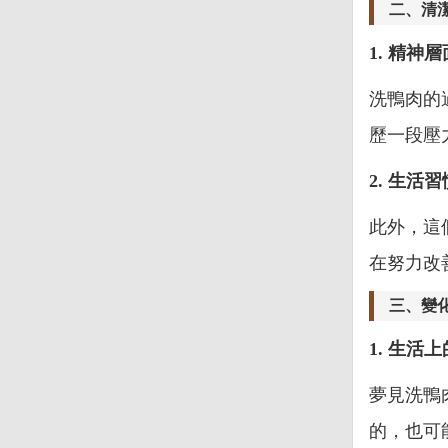
二、清
1. 精神
洗鴨肉的
歷一段壓
2. 生活
此外，這
在努力改
三、變
1. 生活
夢見洗鴨
的，也可