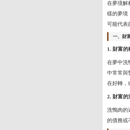
在夢境解
樣的夢境
可能代表
一、財
1. 財富
在夢中洗
中常常與
在好轉，
2. 財富
洗鴨肉的
的債務或