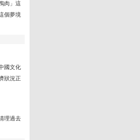
鴨肉」這
這個夢境
中國文化
濟狀況正
清理過去