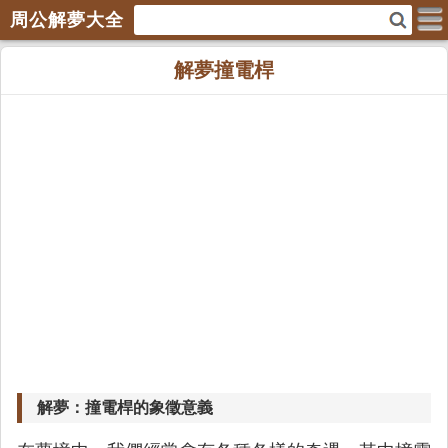
周公解夢大全
解夢撞電桿
解夢：撞電桿的象徵意義