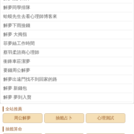
解夢同學排隊
蛤蟆先生去看心理師博客來
解夢下雨撿錢
解夢 大拇指
菲夢絲工作時間
蔡羽柔諮商心理師
衝鋒車莊潔夢
要錢周公解夢
解夢出遠門找不到回家的路
解夢 新錢包
解夢 夢到入贅
全站推薦
周公解夢
抽籤占卜
心理測試
抽籤算命