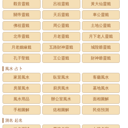
觀音靈籤
呂祖靈籤
黃大仙靈籤
關帝靈籤
天后靈籤
車公靈籤
佛祖靈籤
周公靈籤
土地公靈籤
北帝靈籤
月老靈籤
月下老人靈籤
月老姻緣籤
五路財神靈籤
城隍爺靈籤
孔子聖籤
王公靈籤
財神爺靈籤
風水·占卜
家居風水
臥室風水
客廳風水
房屋風水
廚房風水
墓地風水
風水用品
辦公室風水
面相圖解
手相圖解
痣相圖解
民俗預測
測名·起名