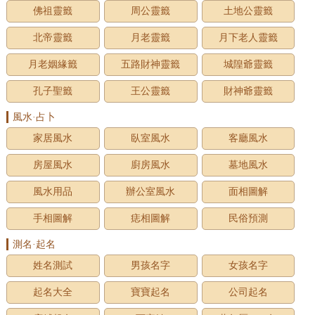
佛祖靈籤
周公靈籤
土地公靈籤
北帝靈籤
月老靈籤
月下老人靈籤
月老姻緣籤
五路財神靈籤
城隍爺靈籤
孔子聖籤
王公靈籤
財神爺靈籤
風水·占卜
家居風水
臥室風水
客廳風水
房屋風水
廚房風水
墓地風水
風水用品
辦公室風水
面相圖解
手相圖解
痣相圖解
民俗預測
測名·起名
姓名測試
男孩名字
女孩名字
起名大全
寶寶起名
公司起名