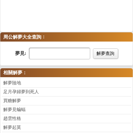
：
周公解夢大全查詢
夢見:
解夢查詢
相關解夢：
解夢險地
足月孕婦夢到死人
買糖解夢
解夢見蝙蝠
趙雲性格
解夢起莫