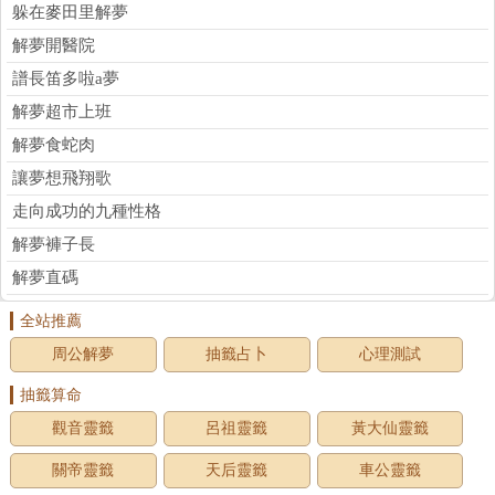
躲在麥田里解夢
解夢開醫院
譜長笛多啦a夢
解夢超市上班
解夢食蛇肉
讓夢想飛翔歌
走向成功的九種性格
解夢褲子長
解夢直碼
全站推薦
周公解夢
抽籤占卜
心理測試
抽籤算命
觀音靈籤
呂祖靈籤
黃大仙靈籤
關帝靈籤
天后靈籤
車公靈籤