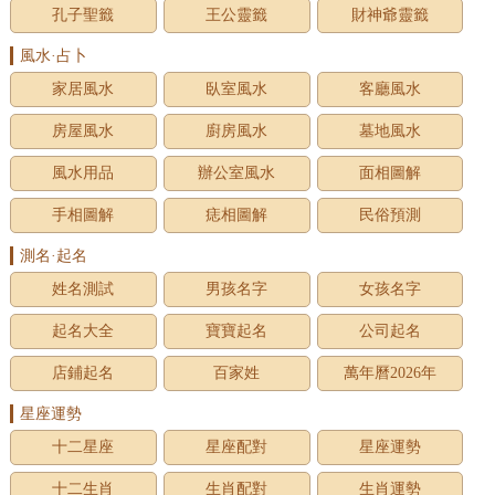
孔子聖籤
王公靈籤
財神爺靈籤
風水·占卜
家居風水
臥室風水
客廳風水
房屋風水
廚房風水
墓地風水
風水用品
辦公室風水
面相圖解
手相圖解
痣相圖解
民俗預測
測名·起名
姓名測試
男孩名字
女孩名字
起名大全
寶寶起名
公司起名
店鋪起名
百家姓
萬年曆2026年
星座運勢
十二星座
星座配對
星座運勢
十二生肖
生肖配對
生肖運勢