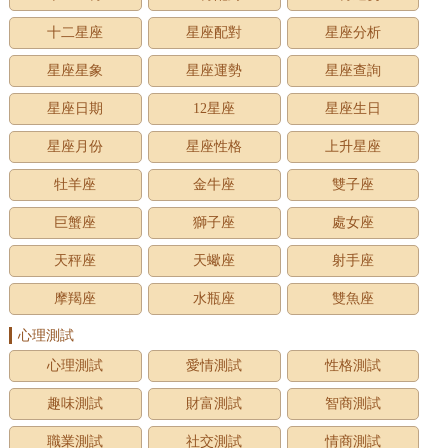
十二星座
星座配對
星座分析
星座星象
星座運勢
星座查詢
星座日期
12星座
星座生日
星座月份
星座性格
上升星座
牡羊座
金牛座
雙子座
巨蟹座
獅子座
處女座
天秤座
天蠍座
射手座
摩羯座
水瓶座
雙魚座
心理測試
心理測試
愛情測試
性格測試
趣味測試
財富測試
智商測試
職業測試
社交測試
情商測試