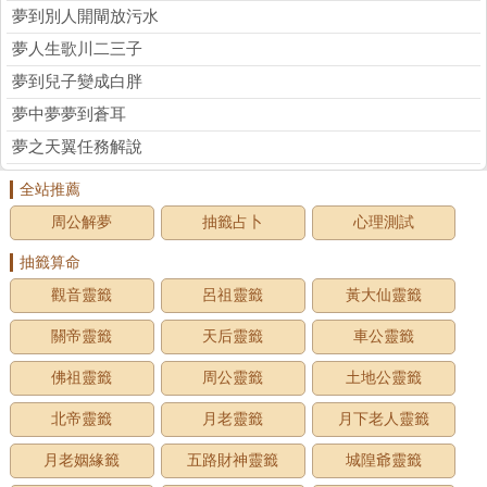
夢到別人開閘放污水
夢人生歌川二三子
夢到兒子變成白胖
夢中夢夢到蒼耳
夢之天翼任務解說
全站推薦
周公解夢
抽籤占卜
心理測試
抽籤算命
觀音靈籤
呂祖靈籤
黃大仙靈籤
關帝靈籤
天后靈籤
車公靈籤
佛祖靈籤
周公靈籤
土地公靈籤
北帝靈籤
月老靈籤
月下老人靈籤
月老姻緣籤
五路財神靈籤
城隍爺靈籤