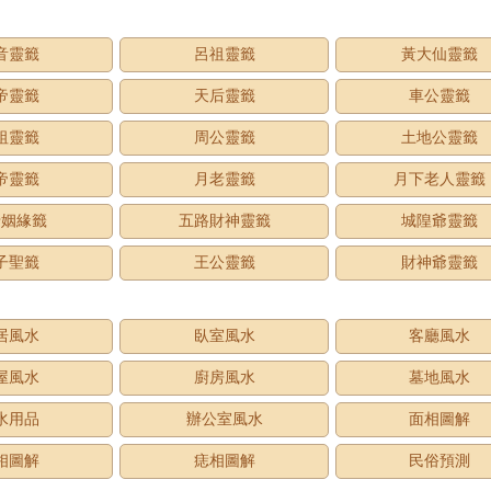
音靈籤
呂祖靈籤
黃大仙靈籤
帝靈籤
天后靈籤
車公靈籤
祖靈籤
周公靈籤
土地公靈籤
帝靈籤
月老靈籤
月下老人靈籤
老姻緣籤
五路財神靈籤
城隍爺靈籤
子聖籤
王公靈籤
財神爺靈籤
居風水
臥室風水
客廳風水
屋風水
廚房風水
墓地風水
水用品
辦公室風水
面相圖解
相圖解
痣相圖解
民俗預測