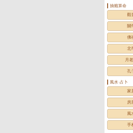
抽籤算命
觀
關
佛
北
月
孔
風水·占卜
家
房
風
手