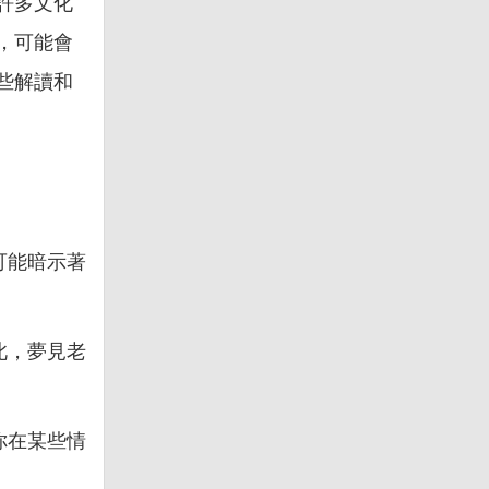
許多文化
，可能會
些解讀和
可能暗示著
此，夢見老
你在某些情