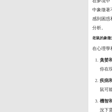
在夢境中
中象徵著
感到困惑
分析。
老鼠的象徵
在心理學
貪婪
你在
疾病
鼠可
機智
況下