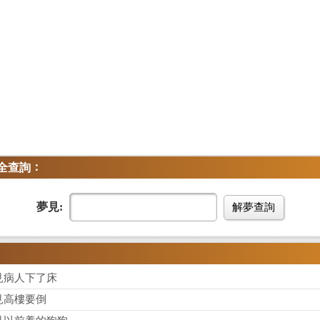
：
全查詢
夢見:
解夢查詢
見病人下了床
見高樓要倒