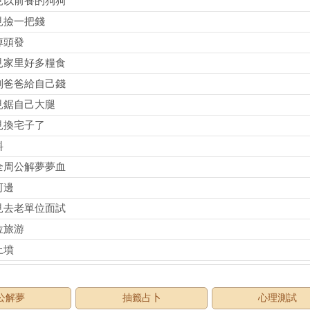
見以前養的狗狗
見撿一把錢
掉頭發
見家里好多糧食
到爸爸給自己錢
見鋸自己大腿
見換宅子了
料
全周公解夢夢血
河邊
見去老單位面試
位旅游
上墳
公解夢
抽籤占卜
心理測試