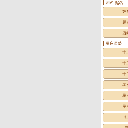
測名·起名
姓
起
店
星座運勢
十
十
十
星
星
星