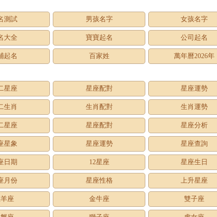
名測試
男孩名字
女孩名字
名大全
寶寶起名
公司起名
鋪起名
百家姓
萬年曆2026年
二星座
星座配對
星座運勢
二生肖
生肖配對
生肖運勢
二星座
星座配對
星座分析
座星象
星座運勢
星座查詢
座日期
12星座
星座生日
座月份
星座性格
上升星座
牡羊座
金牛座
雙子座