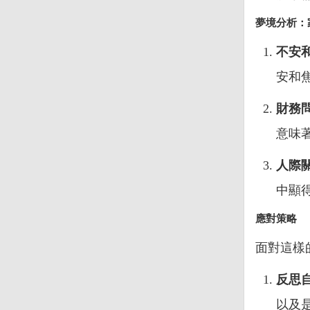
夢境分析：
不安
安和
財務
意味
人際
中顯
應對策略
面對這樣
反思
以及