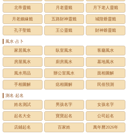
北帝靈籤
月老靈籤
月下老人靈籤
月老姻緣籤
五路財神靈籤
城隍爺靈籤
孔子聖籤
王公靈籤
財神爺靈籤
風水·占卜
家居風水
臥室風水
客廳風水
房屋風水
廚房風水
墓地風水
風水用品
辦公室風水
面相圖解
手相圖解
痣相圖解
民俗預測
測名·起名
姓名測試
男孩名字
女孩名字
起名大全
寶寶起名
公司起名
店鋪起名
百家姓
萬年曆2026年