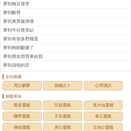
夢到梅豆發芽
夢到斷臂
夢到東西被摔壞
夢到牛往懷里鉆
夢到有很多野雞蛋
夢到狗咬斷腿了
夢到朋友想買車給我
夢到清朝的官
全站推薦
周公解夢
抽籤占卜
心理測試
抽籤算命
觀音靈籤
呂祖靈籤
黃大仙靈籤
關帝靈籤
天后靈籤
車公靈籤
佛祖靈籤
周公靈籤
土地公靈籤