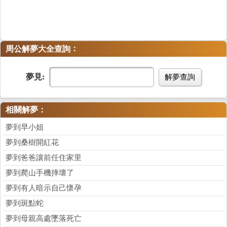
：
周公解夢大全查詢
夢見:
解夢查詢
相關解夢：
夢到早小姐
夢到桑樹開紅花
夢到爸爸讓前任住家里
夢到爬山手機摔壞了
夢到有人暗示自己懷孕
夢到斑點蛇
夢到母親高處墜落死亡