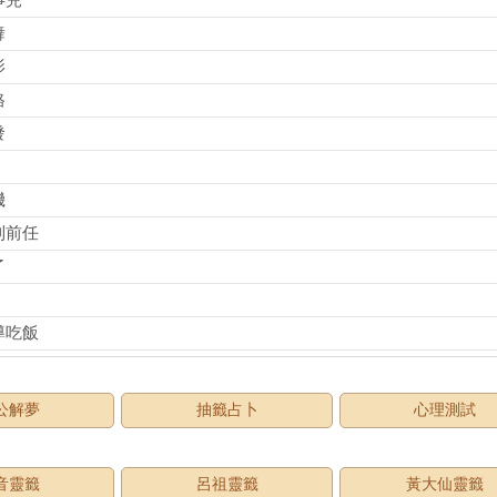
事兒
舞
影
格
發
機
到前任
了
導吃飯
公解夢
抽籤占卜
心理測試
音靈籤
呂祖靈籤
黃大仙靈籤