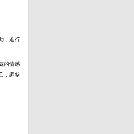
助，進行
處的情感
己，調整