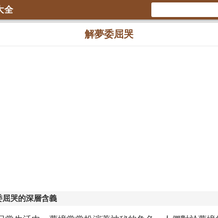
大全
解夢委屈哭
委屈哭的深層含義