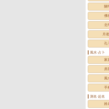
關
佛
北
月
孔
風水·占卜
家
房
風
手
測名·起名
姓