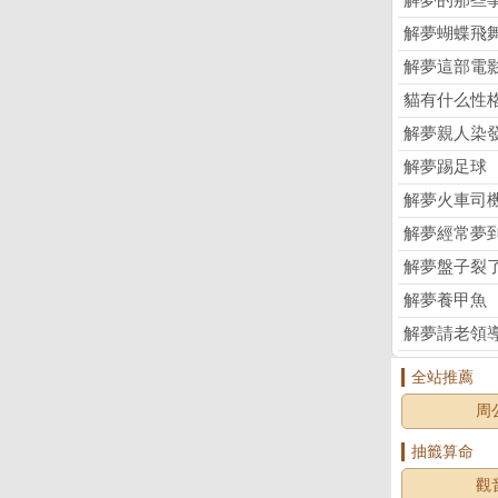
解夢的那些
解夢蝴蝶飛
解夢這部電
貓有什么性
解夢親人染
解夢踢足球
解夢火車司
解夢經常夢
解夢盤子裂
解夢養甲魚
解夢請老領
全站推薦
周
抽籤算命
觀