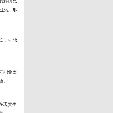
的解讀充
困惑。那
泣，可能
可能會因
放。
在現實生