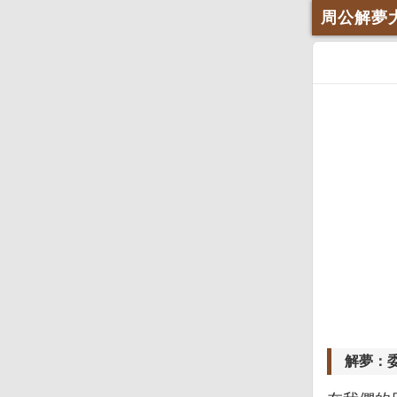
周公解夢
解夢：