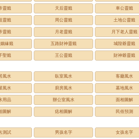
帝靈籤
天后靈籤
車公靈籤
祖靈籤
周公靈籤
土地公靈籤
帝靈籤
月老靈籤
月下老人靈籤
老姻緣籤
五路財神靈籤
城隍爺靈籤
子聖籤
王公靈籤
財神爺靈籤
居風水
臥室風水
客廳風水
屋風水
廚房風水
墓地風水
水用品
辦公室風水
面相圖解
相圖解
痣相圖解
民俗預測
名測試
男孩名字
女孩名字