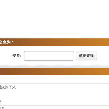
：
全查詢
夢見:
解夢查詢
面膜掉下來
蛇