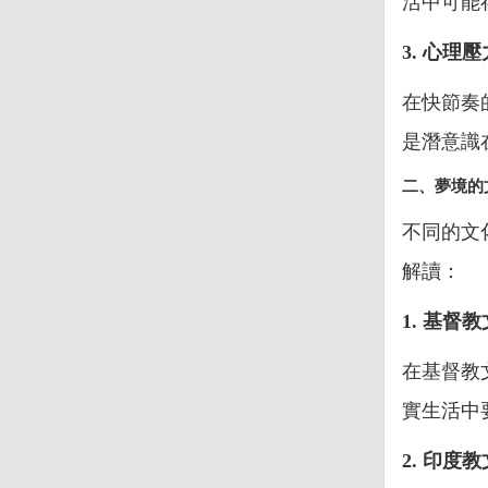
活中可能
3. 心理
在快節奏
是潛意識
二、夢境的
不同的文
解讀：
1. 基督
在基督教
實生活中
2. 印度