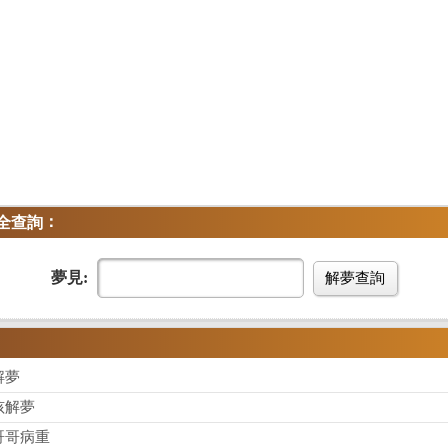
：
全查詢
夢見:
解夢查詢
解夢
孩解夢
哥哥病重