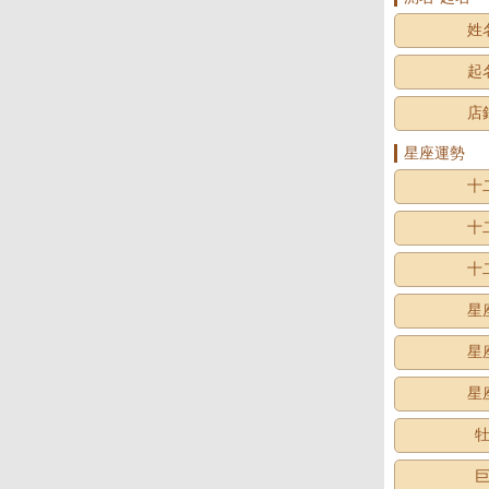
姓
起
店
星座運勢
十
十
十
星
星
星