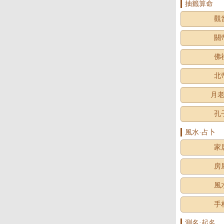
抽籤算命
觀
關
佛
北
月
孔
風水·占卜
家
房
風
手
測名·起名