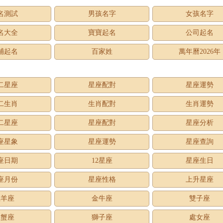
名測試
男孩名字
女孩名字
名大全
寶寶起名
公司起名
鋪起名
百家姓
萬年曆2026年
二星座
星座配對
星座運勢
二生肖
生肖配對
生肖運勢
二星座
星座配對
星座分析
座星象
星座運勢
星座查詢
座日期
12星座
星座生日
座月份
星座性格
上升星座
牡羊座
金牛座
雙子座
巨蟹座
獅子座
處女座