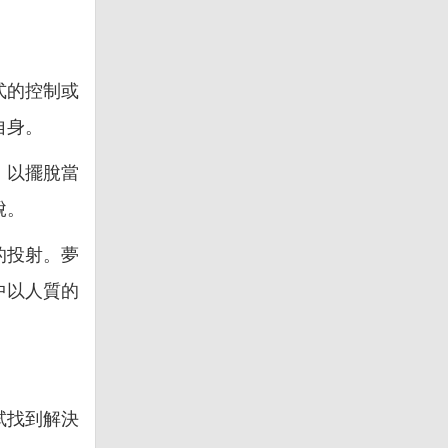
式的控制或
自身。
，以擺脫當
脫。
的投射。夢
中以人質的
試找到解決