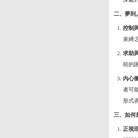
二、夢到
控制
束縛
求助
前的
內心
者可
形式
三、如何
正視