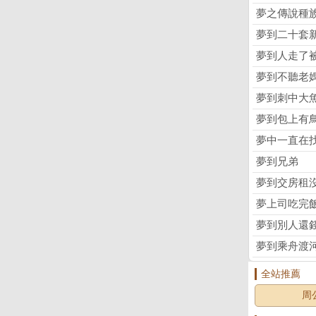
夢之傳說種
夢到二十套
夢到人走了
夢到不聽老
夢到刺中大
夢到包上有
夢中一直在
夢到兄弟
夢到交房租
夢上司吃完
夢到別人還
夢到乘舟渡
全站推薦
周