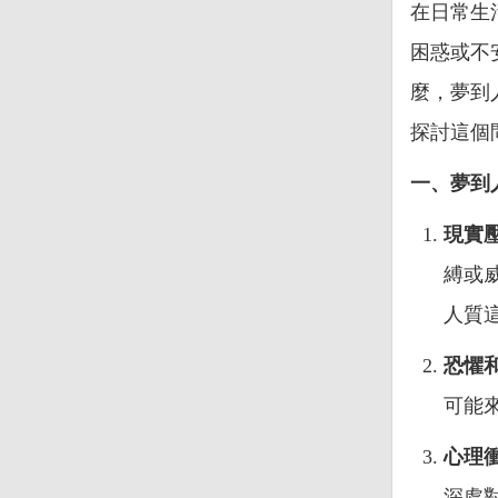
在日常生
困惑或不
麼，夢到
探討這個
一、夢到
現實
縛或
人質
恐懼
可能
心理
深處