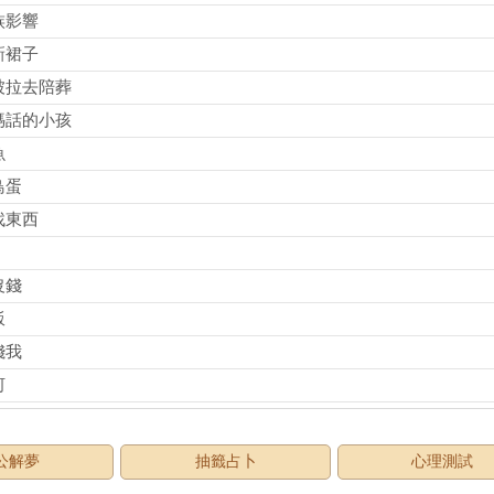
族影響
新裙子
被拉去陪葬
媽話的小孩
魚
鳥蛋
找東西
沒錢
飯
錢我
河
公解夢
抽籤占卜
心理測試