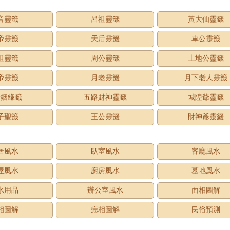
音靈籤
呂祖靈籤
黃大仙靈籤
帝靈籤
天后靈籤
車公靈籤
祖靈籤
周公靈籤
土地公靈籤
帝靈籤
月老靈籤
月下老人靈籤
老姻緣籤
五路財神靈籤
城隍爺靈籤
子聖籤
王公靈籤
財神爺靈籤
居風水
臥室風水
客廳風水
屋風水
廚房風水
墓地風水
水用品
辦公室風水
面相圖解
相圖解
痣相圖解
民俗預測