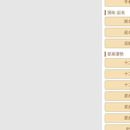
手
測名·起名
姓
起
店
星座運勢
十
十
十
星
星
星