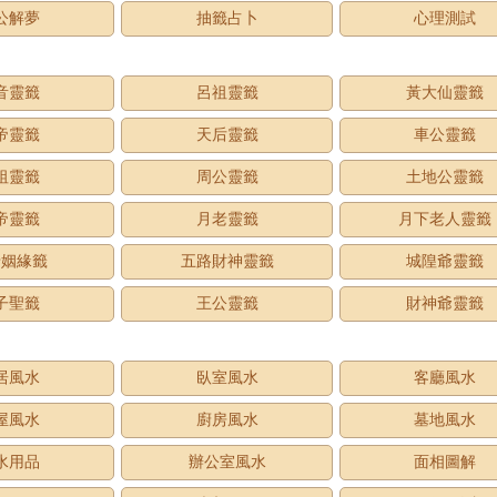
公解夢
抽籤占卜
心理測試
音靈籤
呂祖靈籤
黃大仙靈籤
帝靈籤
天后靈籤
車公靈籤
祖靈籤
周公靈籤
土地公靈籤
帝靈籤
月老靈籤
月下老人靈籤
老姻緣籤
五路財神靈籤
城隍爺靈籤
子聖籤
王公靈籤
財神爺靈籤
居風水
臥室風水
客廳風水
屋風水
廚房風水
墓地風水
水用品
辦公室風水
面相圖解