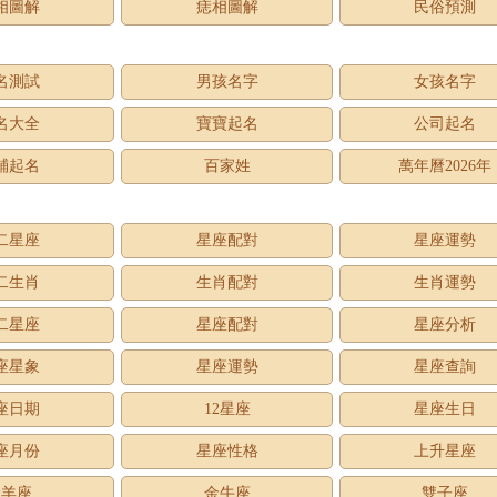
相圖解
痣相圖解
民俗預測
名測試
男孩名字
女孩名字
名大全
寶寶起名
公司起名
鋪起名
百家姓
萬年曆2026年
二星座
星座配對
星座運勢
二生肖
生肖配對
生肖運勢
二星座
星座配對
星座分析
座星象
星座運勢
星座查詢
座日期
12星座
星座生日
座月份
星座性格
上升星座
牡羊座
金牛座
雙子座