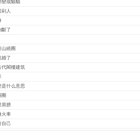
弟變成貓貓
刀剁人
身
鉤斷了
著山繞圈
結婚了
古代閣樓建筑
疼
便是什么意思
圈圈
捏肩膀
做火車
著自己