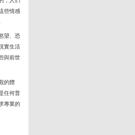
的，人們
這些情感
。
慾望、恐
現實生活
些與前世
觀的體
是任何普
求專業的