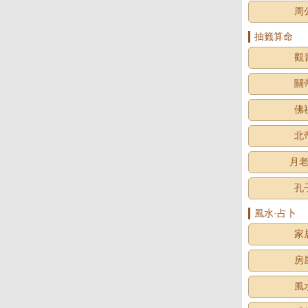
周
抽籤算命
觀
關
佛
北
月
孔
風水·占卜
家
房
風