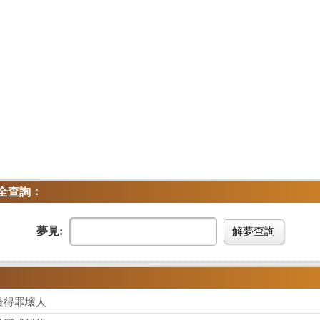
：
全查詢
夢見:
解夢查詢
邊得罪壞人