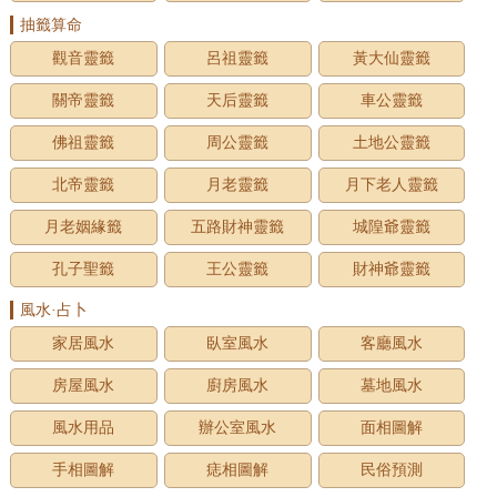
抽籤算命
觀音靈籤
呂祖靈籤
黃大仙靈籤
關帝靈籤
天后靈籤
車公靈籤
佛祖靈籤
周公靈籤
土地公靈籤
北帝靈籤
月老靈籤
月下老人靈籤
月老姻緣籤
五路財神靈籤
城隍爺靈籤
孔子聖籤
王公靈籤
財神爺靈籤
風水·占卜
家居風水
臥室風水
客廳風水
房屋風水
廚房風水
墓地風水
風水用品
辦公室風水
面相圖解
手相圖解
痣相圖解
民俗預測