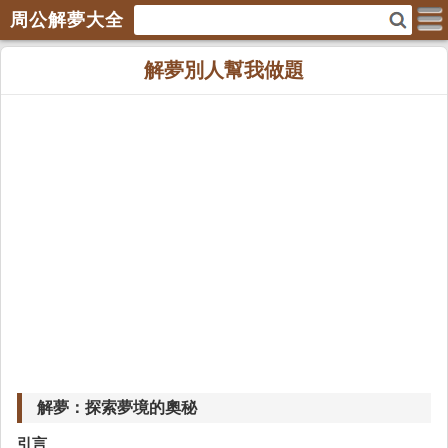
周公解夢大全
解夢別人幫我做題
解夢：探索夢境的奧秘
引言