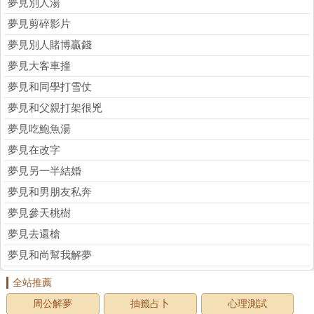
夢見別人湯
夢見剪碎影片
夢見別人賭博贏錢
夢見大客車撞
夢見和同學打雪仗
夢見和父親打架很兇
夢見吃鮑魚湯
夢見在改字
夢見另一半結婚
夢見和男朋友私奔
夢見參天桃樹
夢見去還槍
夢見和尚幫我解夢
全站推薦
周公解夢
抽籤占卜
心理測試