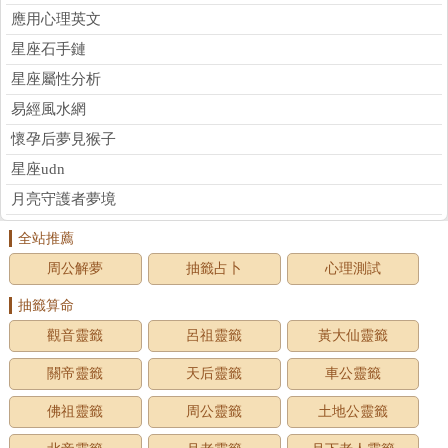
應用心理英文
星座石手鏈
星座屬性分析
易經風水網
懷孕后夢見猴子
星座udn
月亮守護者夢境
全站推薦
周公解夢
抽籤占卜
心理測試
抽籤算命
觀音靈籤
呂祖靈籤
黃大仙靈籤
關帝靈籤
天后靈籤
車公靈籤
佛祖靈籤
周公靈籤
土地公靈籤