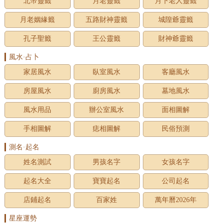
北帝靈籤
月老靈籤
月下老人靈籤
月老姻緣籤
五路財神靈籤
城隍爺靈籤
孔子聖籤
王公靈籤
財神爺靈籤
風水·占卜
家居風水
臥室風水
客廳風水
房屋風水
廚房風水
墓地風水
風水用品
辦公室風水
面相圖解
手相圖解
痣相圖解
民俗預測
測名·起名
姓名測試
男孩名字
女孩名字
起名大全
寶寶起名
公司起名
店鋪起名
百家姓
萬年曆2026年
星座運勢