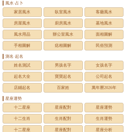
風水·占卜
家居風水
臥室風水
客廳風水
房屋風水
廚房風水
墓地風水
風水用品
辦公室風水
面相圖解
手相圖解
痣相圖解
民俗預測
測名·起名
姓名測試
男孩名字
女孩名字
起名大全
寶寶起名
公司起名
店鋪起名
百家姓
萬年曆2026年
星座運勢
十二星座
星座配對
星座運勢
十二生肖
生肖配對
生肖運勢
十二星座
星座配對
星座分析