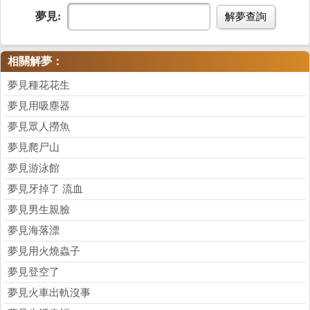
夢見:
解夢查詢
相關解夢：
夢見種花花生
夢見用吸塵器
夢見眾人撈魚
夢見爬尸山
夢見游泳館
夢見牙掉了 流血
夢見男生親臉
夢見海落漂
夢見用火燒蟲子
夢見登空了
夢見火車出軌沒事