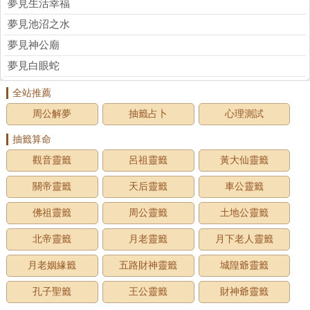
夢見生活幸福
夢見池沼之水
夢見神公廟
夢見白眼蛇
全站推薦
周公解夢
抽籤占卜
心理測試
抽籤算命
觀音靈籤
呂祖靈籤
黃大仙靈籤
關帝靈籤
天后靈籤
車公靈籤
佛祖靈籤
周公靈籤
土地公靈籤
北帝靈籤
月老靈籤
月下老人靈籤
月老姻緣籤
五路財神靈籤
城隍爺靈籤
孔子聖籤
王公靈籤
財神爺靈籤