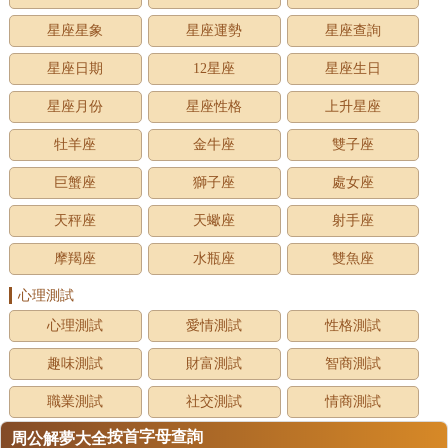
星座星象
星座運勢
星座查詢
星座日期
12星座
星座生日
星座月份
星座性格
上升星座
牡羊座
金牛座
雙子座
巨蟹座
獅子座
處女座
天秤座
天蠍座
射手座
摩羯座
水瓶座
雙魚座
心理測試
心理測試
愛情測試
性格測試
趣味測試
財富測試
智商測試
職業測試
社交測試
情商測試
按首字母查詢
周公解夢大全