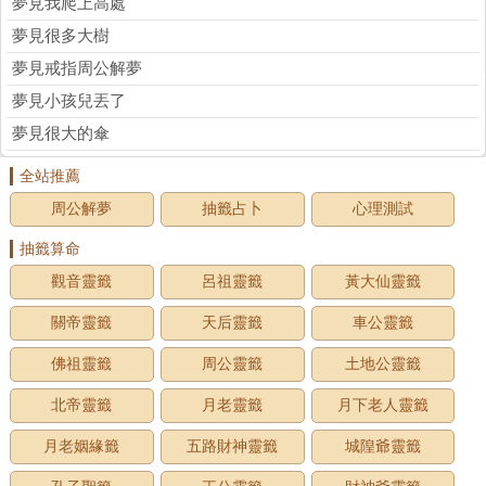
夢見我爬上高處
夢見很多大樹
夢見戒指周公解夢
夢見小孩兒丟了
夢見很大的傘
全站推薦
周公解夢
抽籤占卜
心理測試
抽籤算命
觀音靈籤
呂祖靈籤
黃大仙靈籤
關帝靈籤
天后靈籤
車公靈籤
佛祖靈籤
周公靈籤
土地公靈籤
北帝靈籤
月老靈籤
月下老人靈籤
月老姻緣籤
五路財神靈籤
城隍爺靈籤