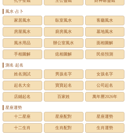
孔子聖籤
王公靈籤
財神爺靈籤
風水·占卜
家居風水
臥室風水
客廳風水
房屋風水
廚房風水
墓地風水
風水用品
辦公室風水
面相圖解
手相圖解
痣相圖解
民俗預測
測名·起名
姓名測試
男孩名字
女孩名字
起名大全
寶寶起名
公司起名
店鋪起名
百家姓
萬年曆2026年
星座運勢
十二星座
星座配對
星座運勢
十二生肖
生肖配對
生肖運勢